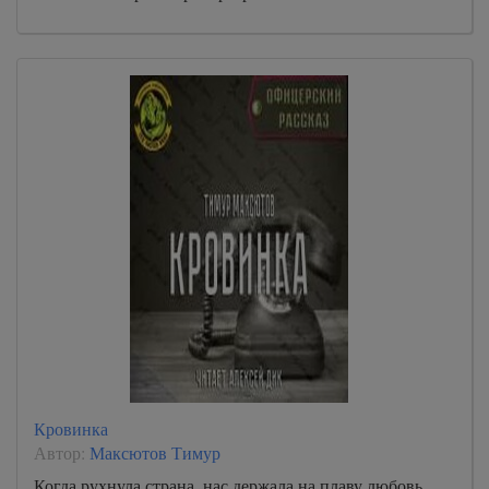
Кровинка
Автор:
Максютов Тимур
Когда рухнула страна, нас держала на плаву любовь.