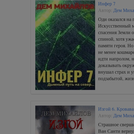
Инфер 7
Автор:
Дем Миха
Оди оказался на 
Искусственный м
спасения Земли о
спиной, хотя ужа
памяти героя. Но
не менее кошмар
идти напролом, н
доказывать окру
внушал страх и 
подзабытой, жиз
Изгой 6. Кровава
Автор:
Дем Миха
Страшное сверши
Ван Санти вернул