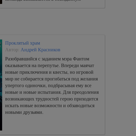
авантюру, которая в случае неудачи грозит
сделать их персонами нон-грата для всего
игрового мира.
Проклятый храм
Автор:
Андрей Красников
Разобравшийся с заданием мэра Фантом
оказывается на перепутье. Впереди маячат
новые приключения и квесты, но игровой
мир не собирается прогибаться под желания
упертого одиночки, подбрасывая ему все
новые и новые испытания. Для преодоления
возникающих трудностей герою приходится
искать новые возможности и обзаводиться
новыми друзьями.