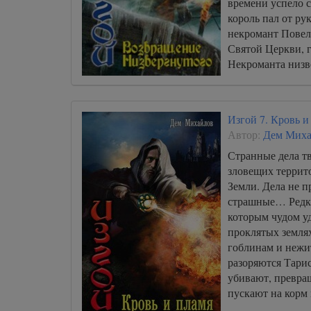
времени успело 
король пал от ру
некромант Повели
Святой Церкви, 
Некроманта низв
соленого озера.
Изгой 7. Кровь и
Автор:
Дем Миха
Странные дела т
зловещих террит
Земли. Дела не п
страшные… Редки
которым чудом у
проклятых земля
гоблинам и нежит
разоряются Тари
убивают, превра
пускают на корм