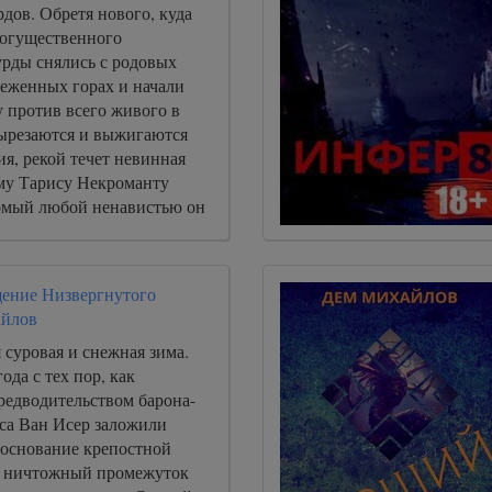
дов. Обретя нового, куда
могущественного
урды снялись с родовых
неженных горах и начали
 против всего живого в
ырезаются и выжигаются
я, рекой течет невинная
ему Тарису Некроманту
домый любой ненавистью он
 встречу со своими
щение Низвергнутого
йлов
 суровая и снежная зима.
да с тех пор, как
редводительством барона-
са Ван Исер заложили
 основание крепостной
от ничтожный промежуток