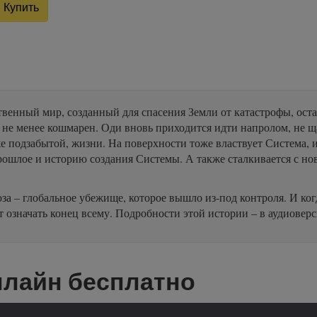
Купить
венный мир, созданный для спасения Земли от катастрофы, остал
ь, не менее кошмарен. Оди вновь приходится идти напролом, не 
е подзабытой, жизни. На поверхности тоже властвует Система, и
ошлое и историю создания Системы. А также сталкивается с н
оза – глобальное убежище, которое вышло из-под контроля. И ког
т означать конец всему. Подробности этой истории – в аудиовер
нлайн бесплатно