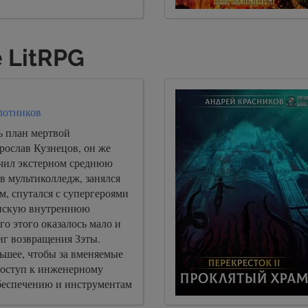
 LitRPG
лотников
 план мертвой
рослав Кузнецов, он же
чил экстерном среднюю
в мультиколледж, занялся
м, спутался с супергероями
анскую внутреннюю
го этого оказалось мало и
иг возвращения Зэты.
ьшее, чтобы за вменяемые
доступ к инженерному
еспечению и инструментам
ого центрального