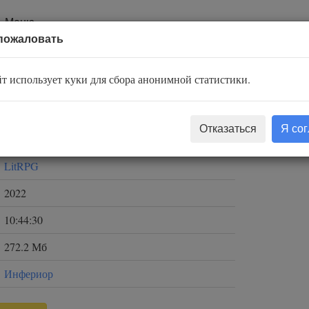
Меню
пожаловать
т использует куки для сбора анонимной статистики.
Дем Михайлов
Отказаться
Я со
Владимир Хлопов
LitRPG
2022
10:44:30
272.2 Мб
Инфериор