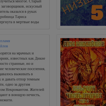
случиться многое. Старый
к заговорщиков, искусный
тель оказался в руках
гробница Тариса
ергнута в мертвые воды
 пламя
йлов
ворятся на мрачных и
ориях, известных как Дикие
росто странные, но и
е человеческие поселения,
давалось выживать в
х и давать отпор темным
и, одно за другим
сом Некромантом. Жителей
щают в воющую нечисть,
 нежити.