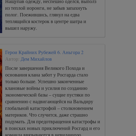
Нащупав одежду, неспешно оделся, выполз
из теплой иоронги, не забыв запахнуть
полог. Поежившись, глянул на едва
теплящийся костерок в центре шатра и
вышел наружу.
Герои Крайних Рубежей 6. Аньгора 2
Автор:
Дем Михайлов
После завершения Великого Похода и
основания клана забот у Росгарда стало
только больше. Успешно законченные
клановые войны и усилия по созданию
экономической базы – сущие пустяки по
сравнению с надвигающейся на Вальдиру
глобальной катастрофой – столкновением
материков. Что случится, даже страшно
подумать. Для предотвращения катастрофы и
в поисках новых приключений Росгард и его
команда ввязываются в невиданную