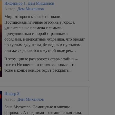
Инфериор 1. Дем Михайлов
Автор:
Дем Михайлов
Мир, которого мы еще не знали.
Постапокалиптичные огромные города,
удивительные племена с самыми
причудливыми и порой страшными
обрядами, невероятные чудовища, что бродят
по густым джунглям, безводным пустыням
или же скрываются в мутной воде рек…
В этом цикле раскроются старые тайны –
еще из Низшего – и появятся новые, что
тоже в конце концов будут раскрыты.
Инфер 8
Автор:
Дем Михайлов
Зона Мутатерр. Сомкнутые плавучие
острова… А под ними – океаническая тьма,