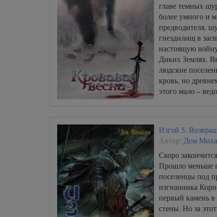
главе темных шур
более умного и 
предводителя, ш
гнездилищ в зас
настоящую войну
Диких Землях. В
людские поселени
кровь, но древн
этого мало – ве
уже предвкушает
врагами.
Изгой 5. Возвра
Автор:
Дем Миха
Скоро закончится
Прошло меньше го
поселенцы под п
изгнанника Кори
первый камень в
стены. Но за эт