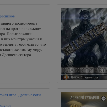
инты.
расников
нтанного эксперимента
тся на противоположном
ира. Новые локации
 в них монстры ужасны и
теперь у героя есть то, что
ставить жестокому миру.
ы Древнего сектора
окая игра. Древние боги.
ршунов