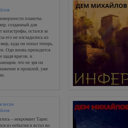
йлов
поверхности планеты.
ир, созданный для
т катастрофы, остался за
сы его не изгладились из
 мир, куда он попал теперь,
ен. Оди вновь приходится
е щадя врагов, и
жающим, что не зря он
уважение в прошлой, уже
ни.
я весна
йлов
лось – некромант Тарис
ся из небытия и встал во