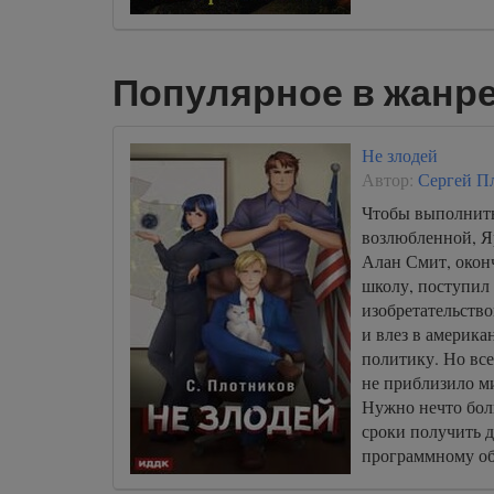
Популярное в жанре
Не злодей
Автор:
Сергей П
Чтобы выполнить
возлюбленной, Я
Алан Смит, окон
школу, поступил 
изобретательство
и влез в америк
политику. Но все
не приблизило м
Нужно нечто бол
сроки получить 
программному об
для создания нов