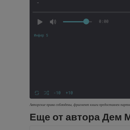
-
0:00
Инфер 5
-10
+10
Авторские права соблюдены, фрагмент книги предоставлен партн
Еще от автора Дем 