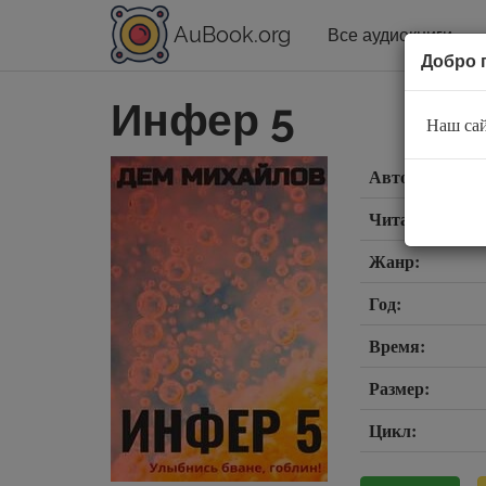
AuBook.org
Все аудиокниги
Добро 
Инфер 5
Наш сай
Автор:
Читает:
Жанр:
Год:
Время:
Размер:
Цикл: