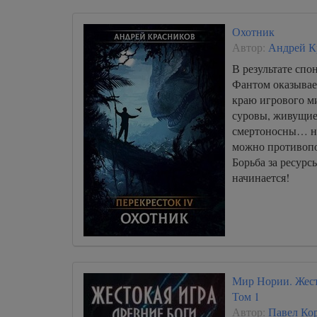
процессора для с
Охотник
Автор:
Андрей К
В результате спо
Фантом оказывае
краю игрового м
суровы, живущие
смертоносны… но 
можно противопо
Борьба за ресурс
начинается!
Мир Нории. Жест
Том 1
Автор:
Павел Ко