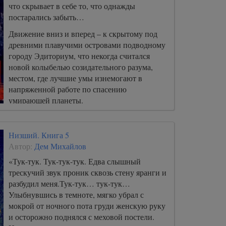
что скрывает в себе то, что однажды
постарались забыть…
Движение вниз и вперед – к скрытому под
древними плавучими островами подводному
городу Эдиториум, что некогда считался
новой колыбелью созидательного разума,
местом, где лучшие умы изнемогают в
напряженной работе по спасению
умирающей планеты.
Низший. Книга 5
Автор:
Дем Михайлов
«Тук-тук. Тук-тук-тук. Едва слышный
трескучий звук проник сквозь стену яранги и
разбудил меня.Тук-тук… тук-тук…
Улыбнувшись в темноте, мягко убрал с
мокрой от ночного пота груди женскую руку
и осторожно поднялся с меховой постели.