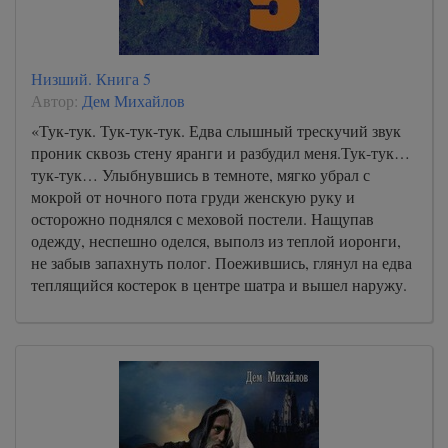
Низший. Книга 5
Автор:
Дем Михайлов
«Тук-тук. Тук-тук-тук. Едва слышный трескучий звук
проник сквозь стену яранги и разбудил меня.Тук-тук…
тук-тук… Улыбнувшись в темноте, мягко убрал с
мокрой от ночного пота груди женскую руку и
осторожно поднялся с меховой постели. Нащупав
одежду, неспешно оделся, выполз из теплой иоронги,
не забыв запахнуть полог. Поежившись, глянул на едва
теплящийся костерок в центре шатра и вышел наружу.