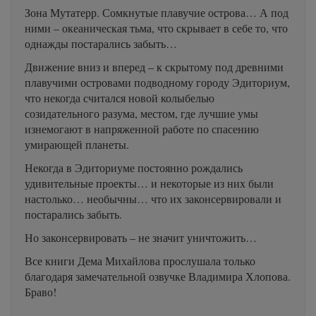
Зона Мутатерр. Сомкнутые плавучие острова… А под
ними – океаническая тьма, что скрывает в себе то, что
однажды постарались забыть…
Движение вниз и вперед – к скрытому под древними
плавучими островами подводному городу Эдиториум,
что некогда считался новой колыбелью
созидательного разума, местом, где лучшие умы
изнемогают в напряженной работе по спасению
умирающей планеты.
Некогда в Эдиториуме постоянно рождались
удивительные проекты… и некоторые из них были
настолько… необычны… что их законсервировали и
постарались забыть.
Но законсервировать – не значит уничтожить…
Все книги Дема Михайлова прослушала только
благодаря замечательной озвучке Владимира Хлопова.
Браво!