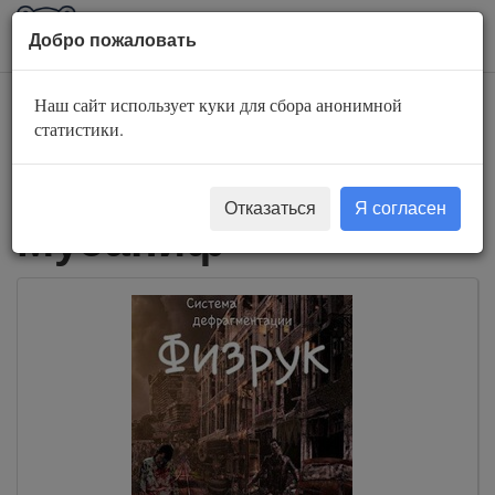
AuBook.org
Пока
Добро пожаловать
мен
Наш сайт использует куки для сбора анонимной
Слушать
статистики.
аудиокниги Сергей
Отказаться
Я согласен
Мусаниф