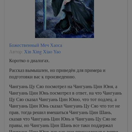
Божественный Меч Хаоса
Автор:
Xin Xing Xiao Yao
Коротко о диалогах.
Рассказ вымышлен, но приведён для примера и
подготовки вас к произведению.
Чангуань Цу Сяо посмотрел на Чангуань Цин Юня, а
Чангуань Цин Юнь посмотрел в ответ, на что Чангуань
Цу Сяо сказал Чангуань Цин Юню, что тот подлец, а
Чангуань Цин Юнь сказал Чангуань Цу Сяо что тот не
прав, тогда решил вмешаться Чангуань Цин Шань,
сказав что Чангуань Цин Юнь и Чангуань Цу Сяо не
правы, но Чангуань Цин Шань все таки поддержал
Чангуань Цин Юня, так как они принадлежат к ветви