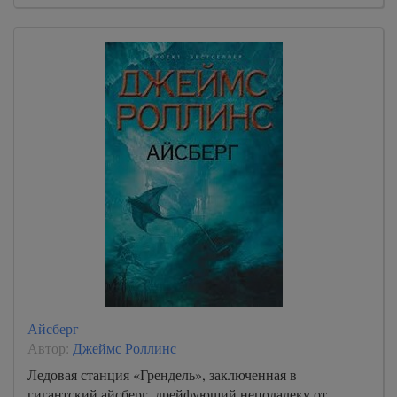
Айсберг
Автор:
Джеймс Роллинс
Ледовая станция «Грендель», заключенная в
гигантский айсберг, дрейфующий неподалеку от