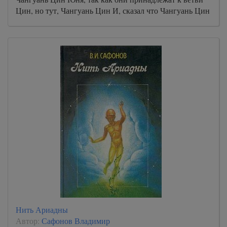
Цин, но тут, Чангуань Цин И, сказал что Чангуань Цин
Шань поддержав, Чангуань Цин Юня против Чангуань
Цу Сяо, тоже не прав.
Нить Ариадны
Автор:
Сафонов Владимир