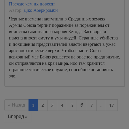
Прежде чем их повесят
Автор:
Джо Аберкромби
Черные времена наступили в Срединных землях.
Армия Союза терпит поражение за поражением от
воинства самозваного короля Бетода. Заговоры и
измена вносят смуту в умы людей. Странные убийства
и похищения представителей власти ввергают в ужас
аристократические верхи. Чтобы спасти Союз,
верховный маг Байяз решается на опасное предприятие,
он отправляется на край мира, ибо там хранится
страшное магическое оружие, способное остановить
зло.
« Назад
1
2
3
4
5
6
7
…
17
Вперед »