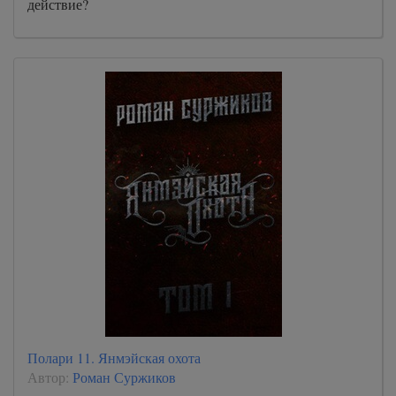
действие?
Полари 11. Янмэйская охота
Автор:
Роман Суржиков