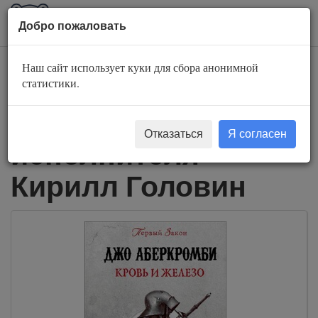
AuBook.org
Пока
Добро пожаловать
мен
Наш сайт использует куки для сбора анонимной
Слушать
статистики.
аудиокниги
Отказаться
Я согласен
исполнителя
Кирилл Головин