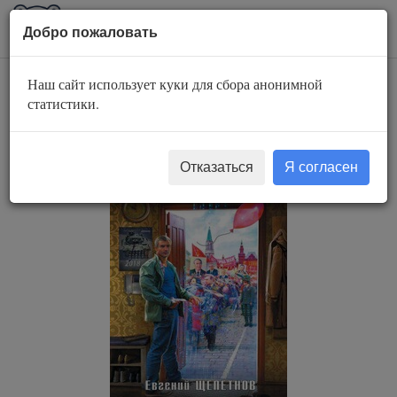
AuBook.org
Пока
Добро пожаловать
мен
Наш сайт использует куки для сбора анонимной
Михаил Карпов 1.
статистики.
1970
Отказаться
Я согласен