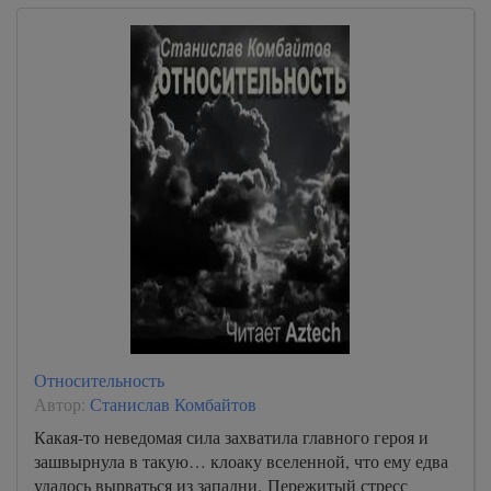
Относительность
Автор:
Станислав Комбайтов
Какая-то неведомая сила захватила главного героя и
зашвырнула в такую… клоаку вселенной, что ему едва
удалось вырваться из западни. Пережитый стресс