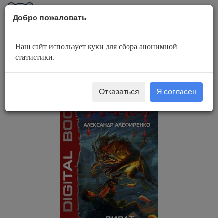
AuBook.org
Пока
Добро пожаловать
мен
Наш сайт использует куки для сбора анонимной
S-T-I-K-S. Пират.
статистики.
Встреча с прошлым
Отказаться
Я согласен