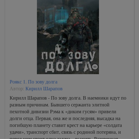
Роякс 1. По зову долга
Автор:
Кирилл Шарапов
Кирилл Шарапов - По зову долга. В наемники идут по
разным причинам. Бывшего сержанта элитной
пехотной дивизии Рэма к «диким гусям» привели
долги отца. Первая, она же и последняя, высадка на
погибшую планету ставит крест на карьере «солдата
удачи», транспорт сбит, связь с родиной потеряна, и
перед ним стоит одна задача – выжить. Разоренная