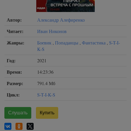
Автор:
Александр Алефиренко
Читает:
Иван Никонов
Жанры:
Боевик
,
Попаданцы
,
Фантастика
,
S-T-I-
K-S
Год:
2021
Время:
14:23:36
Размер:
791.4 Мб
Цикл:
S-T-I-K-S
Слушать
Купить