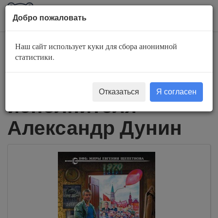
AuBook.org
Пока
Добро пожаловать
мен
Наш сайт использует куки для сбора анонимной
Слушать
статистики.
аудиокниги
Отказаться
Я согласен
исполнителя
Александр Дунин