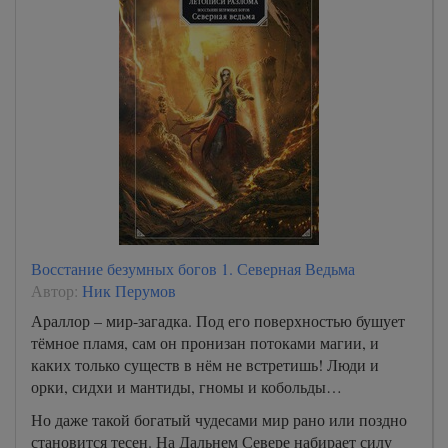
Восстание безумных богов 1. Северная Ведьма
Автор:
Ник Перумов
Араллор – мир-загадка. Под его поверхностью бушует
тёмное пламя, сам он пронизан потоками магии, и
каких только существ в нём не встретишь! Люди и
орки, сидхи и мантиды, гномы и кобольды…
Но даже такой богатый чудесами мир рано или поздно
становится тесен. На Дальнем Севере набирает силу