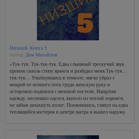
Низший. Книга 5
Автор:
Дем Михайлов
«Тук-тук. Тук-тук-тук. Едва слышный трескучий звук
проник сквозь стену яранги и разбудил меня.Тук-тук…
тук-тук… Улыбнувшись в темноте, мягко убрал с
мокрой от ночного пота груди женскую руку и
осторожно поднялся с меховой постели. Нащупав
одежду, неспешно оделся, выполз из теплой иоронги,
не забыв запахнуть полог. Поежившись, глянул на едва
теплящийся костерок в центре шатра и вышел наружу.