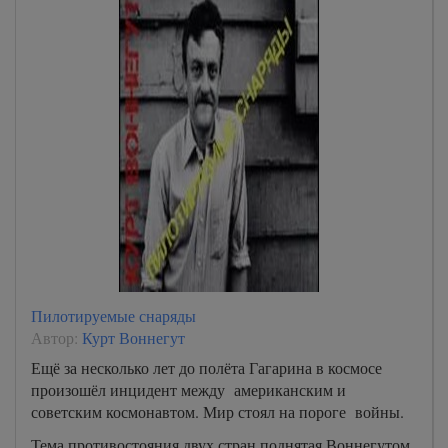
Пилотируемые снаряды
Автор:
Курт Воннегут
Ещё за несколько лет до полёта Гагарина в космосе
произошёл инцидент между американским и
советским космонавтом. Мир стоял на пороге войны.
Тема противостояния двух стран поднятая Воннегутом