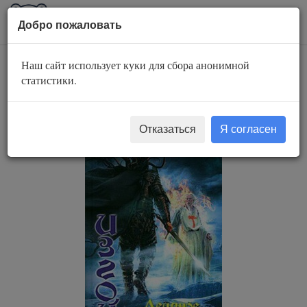
AuBook.org
Пока
Добро пожаловать
мен
Наш сайт использует куки для сбора анонимной
Изгой 4. Ледяное
статистики.
проклятие
Отказаться
Я согласен