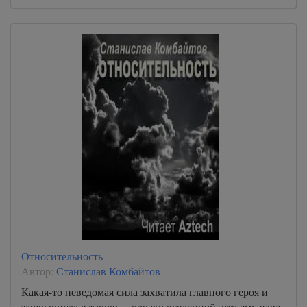
Относительность
Автор:
Станислав Комбайтов
Какая-то неведомая сила захватила главного героя и
зашвырнула в такую… клоаку вселенной, что ему едва