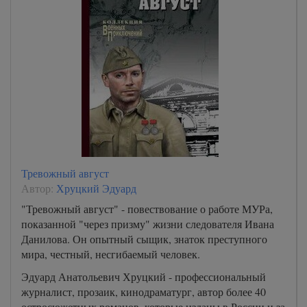
Тревожный август
Автор:
Хруцкий Эдуард
"Тревожный август" - повествование о работе МУРа,
показанной "через призму" жизни следователя Ивана
Данилова. Он опытный сыщик, знаток преступного
мира, честный, несгибаемый человек.
Эдуард Анатольевич Хруцкий - профессиональный
журналист, прозаик, кинодраматург, автор более 40
остросюжетных романов, которые изданы в России и за