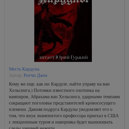
Месть Кардулы
Автор:
Ритчи Джек
Кому же еще, как ни Кардуле, найти управу на ван
Хельсинга.) Потомки известного охотника на
вампиров, Абрахама ван Хельсинга, ударными темпами
сокращают поголовье представителей кровососущего
племени. Давняя подруга Кардулы уведомляет его о
том, что внук знаменитого профессора приехал в США
с лекционным туром и наверняка будет вынюхивать
следы здешней нежити.