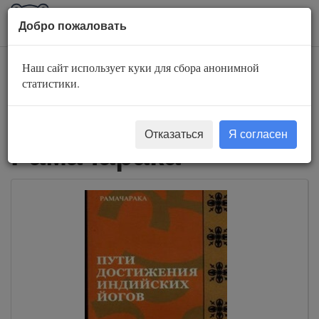
AuBook.org
Пока
Добро пожаловать
мен
Наш сайт использует куки для сбора анонимной
Слушать
статистики.
аудиокниги
Отказаться
Я согласен
Рамачарака