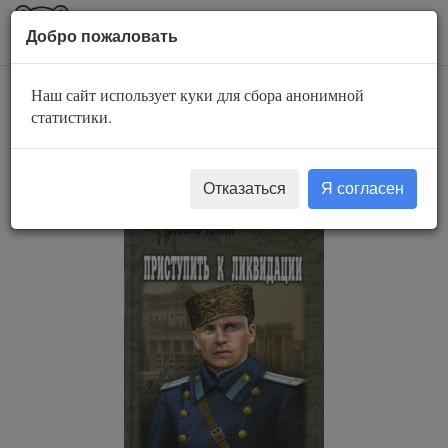
AuBook.org
Пока
Добро пожаловать
мен
Наш сайт использует куки для сбора анонимной
Приступить к
статистики.
ликвидации
Отказаться
Я согласен