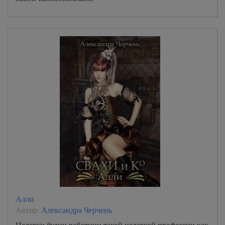
Алли
Автор:
Александра Черчень
Нелегки будни работниц такой нелегкой профессии как