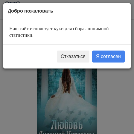
AuBook.org
Пока
Добро пожаловать
мен
Наш сайт использует куки для сбора анонимной
Любовь Снежной
статистики.
Королевы
Отказаться
Я согласен