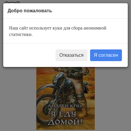
AuBook.org
Пока
Добро пожаловать
мен
Наш сайт использует куки для сбора анонимной
Я еду домой
статистики.
Отказаться
Я согласен