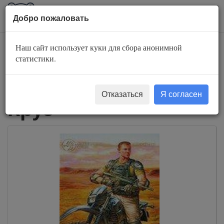
AuBook.org
Пока
Добро пожаловать
мен
Наш сайт использует куки для сбора анонимной
Слушать
статистики.
аудиокниги Андрей
Отказаться
Я согласен
Круз