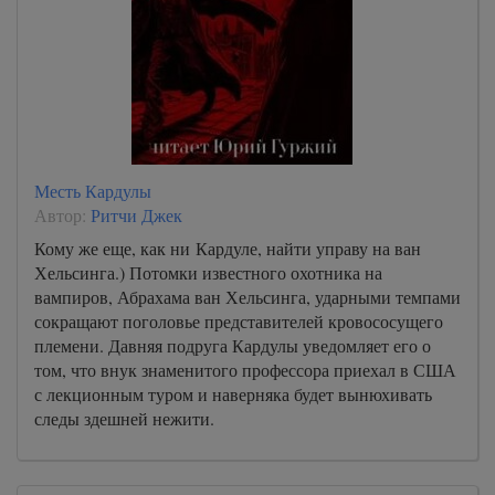
Месть Кардулы
Автор:
Ритчи Джек
Кому же еще, как ни Кардуле, найти управу на ван
Хельсинга.) Потомки известного охотника на
вампиров, Абрахама ван Хельсинга, ударными темпами
сокращают поголовье представителей кровососущего
племени. Давняя подруга Кардулы уведомляет его о
том, что внук знаменитого профессора приехал в США
с лекционным туром и наверняка будет вынюхивать
следы здешней нежити.