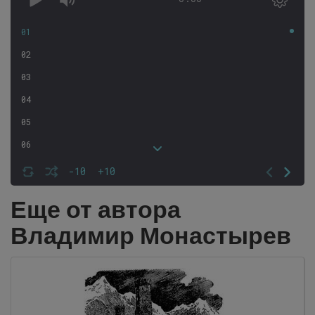
01
02
03
04
05
06
07
-10
+10
08
Еще от автора
09
Владимир Монастырев
10
11