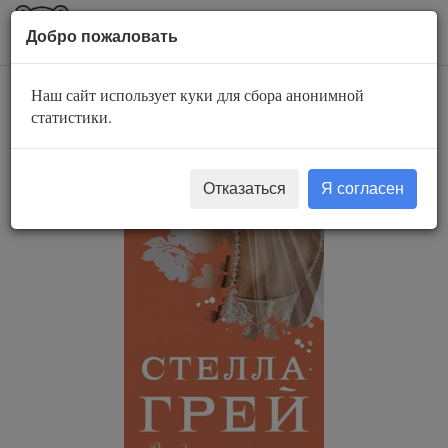
AuBook.org
Пока
Добро пожаловать
мен
Наш сайт использует куки для сбора анонимной
Владелец моего
статистики.
тела
Отказаться
Я согласен