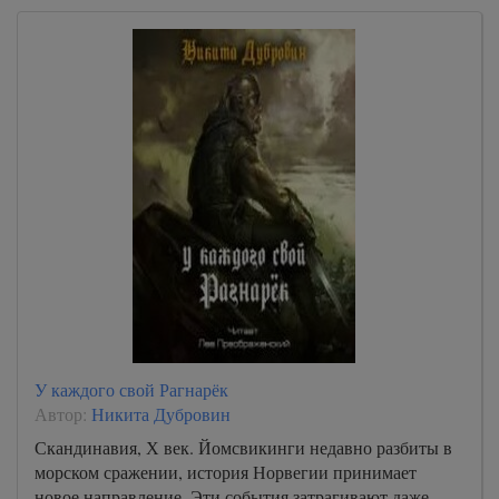
У каждого свой Рагнарёк
Автор:
Никита Дубровин
Скандинавия, Х век. Йомсвикинги недавно разбиты в
морском сражении, история Норвегии принимает
новое направление. Эти события затрагивают даже