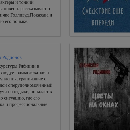
рактеры и тонкий
 повесть рассказывает о
ичке Голливуд.Показана и
по его поимке.
в Родионов
куратуры Рябинин в
сследует замысловатые и
упления, граничащие с
одой оперуполномоченный
учи на отдыхе, попадает в
ю ситуацию, где его
ка и профессиональные