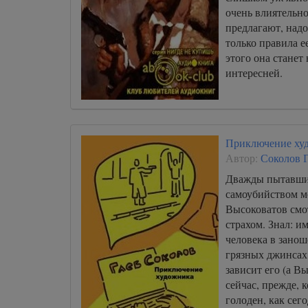
очень влиятельно
предлагают, надо
только правила е
этого она станет
интересней.
Приключение худ
Автор:
Соколов 
Дважды пытавши
самоубийством м
Высоковатов смо
страхом. Знал: и
человека в зано
грязных джинсах 
зависит его (а В
сейчас, прежде, к
голоден, как се