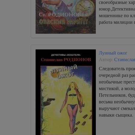
своеобразные ха
017 Тихие сны
юмор.Детективная
мошеннике по кл
018 Тихие сны
работа милиции 
019 Тихие сны
020 Тихие сны
021 Тихие сны
Лунный ожог
022 Тихие сны
Автор:
Станисла
023 Тихие сны
Следователь про
очередной раз ра
необычные прест
мистикой, а мол
Петельников, буд
весьма необычну
выручают смекал
навыки сыщика.