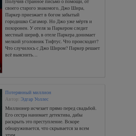
Получив странное письмо о помощи, от
своего старого знакомого, Джо Шира,
Паркер приезжает в богом забытый
городишко Сагамор. Но Джо уже мёртв и
похоронен. У отеля за Паркером следит
местный шериф, в отеле Паркера донимает
мелкий уголовник Тифтус. Что происходит?
Что случилось с Джо Широм? Паркер решает
всё выяснить…
Потерянный миллион
Автор:
Эдгар Уоллес
Миллионер исчезает прямо перед свадьбой.
Его сестра нанимает детектива, дабы
раскрыть это преступление. Вскоре
обнаруживается, что скрывается за всем
этим.