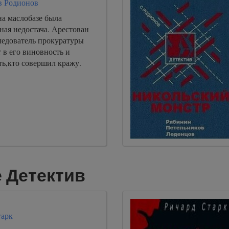
в Родионов
на маслобазе была
ная недостача. Арестован
ледователь прокуратуры
 в его виновность и
ть,кто совершил кражу.
 Детектив
тарк