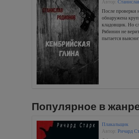
Автор:
Станисла
После проверки 
обнаружена круп
кладовщик. Но с
Рябинин не верит
пытается выясни
Популярное в жанре
Плакальщик
Автор:
Ричард С