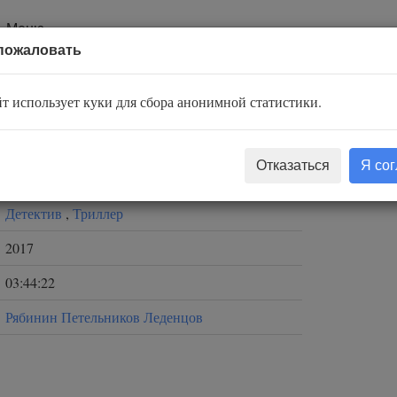
Меню
пожаловать
т использует куки для сбора анонимной статистики.
Станислав Родионов
Отказаться
Я со
Валерий Стельмащук
Детектив
,
Триллер
2017
03:44:22
Рябинин Петельников Леденцов