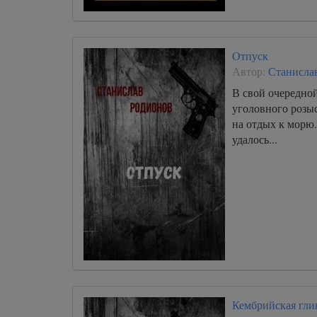
Отпуск
Автор:
Станисла
В свой очередно
уголовного розы
на отдых к морю.
удалось...
Кембрийская гли