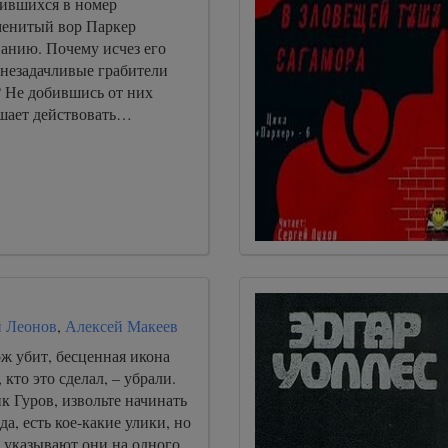
ившихся в номер
менитый вор Паркер
нанию. Почему исчез его
 незадачливые грабители
? Не добившись от них
ешает действовать…
 Леонов
,
Алексей Макеев
ж убит, бесценная икона
 кто это сделал, – убрали.
к Гуров, извольте начинать
да, есть кое-какие улики, но
 указывают они на одного