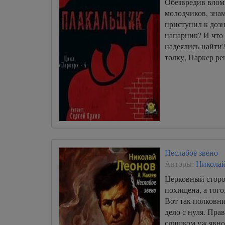
Обезвредив влом
молодчиков, зна
приступил к доз
напарник? И что
надеялись найти
толку, Паркер р
Неслабое звено
Авторы:
Николай
Церковный сторо
похищена, а того,
Вот так полковни
дело с нуля. Прав
слишком уж явно