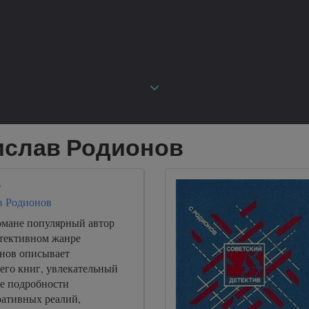
ислав Родионов
т
в Родионов
омане популярный автор
тективном жанре
нов описывает
его книг, увлекательный
е подробности
ративных реалий,