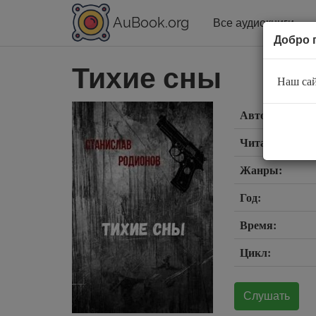
AuBook.org
Все аудиокниги
Добро 
Тихие сны
Наш сай
Автор:
Читает:
Жанры:
Год:
Время:
Цикл:
Слушать