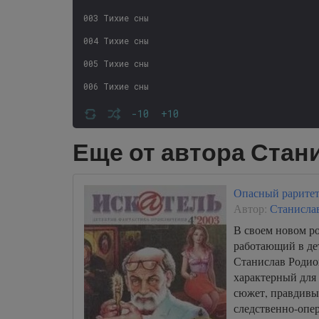
003 Тихие сны
004 Тихие сны
005 Тихие сны
006 Тихие сны
007 Тихие сны
-10
+10
008 Тихие сны
Еще от автора Стан
009 Тихие сны
010 Тихие сны
Опасный рарите
011 Тихие сны
Автор:
Станисла
012 Тихие сны
В своем новом р
работающий в де
013 Тихие сны
Станислав Родио
014 Тихие сны
характерный для 
сюжет, правдивы
015 Тихие сны
следственно-опе
016 Тихие сны