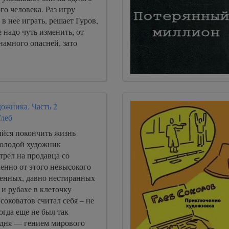
го человека. Раз игру
 в нее играть, решает Гуров,
е надо чуть изменить, от
 намного опасней, зато
ожника. Часть 2
Глеб
йся покончить жизнь
олодой художник
трел на продавца со
менно от этого невысокого
шенных, давно нестиранных
и рубахе в клеточку
ысоковатов считал себя – не
огда еще не был так
годня — гением мирового