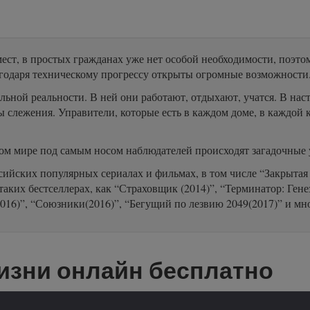
мест, в простых гражданах уже нет особой необходимости, поэто
благодаря техническому прогрессу открыты огромные возможности
альной реальности. В ней они работают, отдыхают, учатся. В н
слежения. Управители, которые есть в каждом доме, в каждой ква
ом мире под самым носом наблюдателей происходят загадочные 
ийских популярных сериалах и фильмах, в том числе “Закрытая 
в таких бестселлерах, как “Страховщик (2014)”, “Терминатор: Ге
(2016)”, “Союзники(2016)”, “Бегущий по лезвию 2049(2017)” и мн
изни онлайн бесплатно