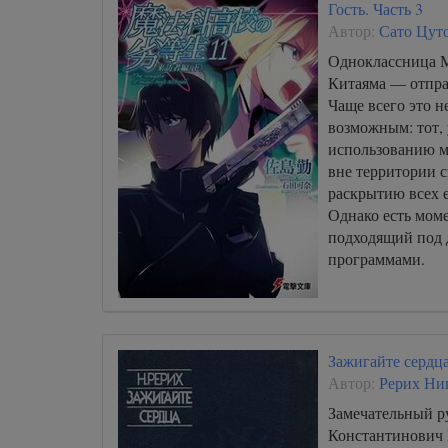
Гость. Часть 3
Автор:
Сато Цут
Одноклассница
Китаяма — отпра
Чаще всего это н
возможным: тот, 
использованию м
вне территории 
раскрытию всех 
Однако есть моме
подходящий под 
программами.
Зажигайте сердц
Автор:
Рерих Ни
Замечательный р
Константинович 