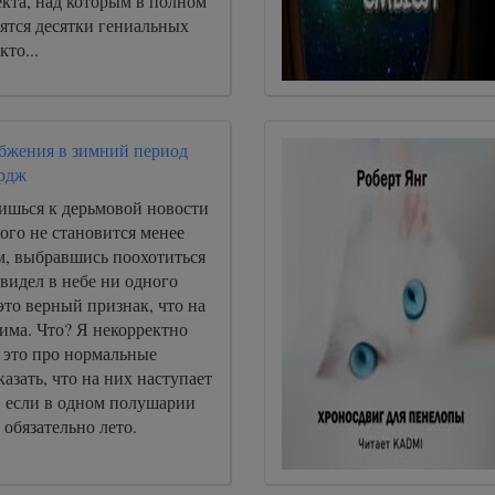
кта, над которым в полном
ятся десятки гениальных
кто...
бжения в зимний период
рдж
вишься к дерьмовой новости
того не становится менее
м, выбравшись поохотиться
увидел в небе ни одного
это верный признак, что на
има. Что? Я некорректно
 это про нормальные
казать, что на них наступает
, если в одном полушарии
 обязательно лето.