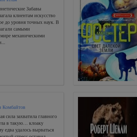
нетические Забавы
лагала клиентам искусство
е до уровня точных наук. В
лагали самыми
 мире механическими
...
в Комбайтов
ая сила захватила главного
ула в такую… клоаку
му едва удалось вырваться
житый стресс оставил