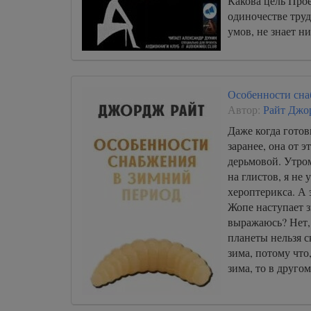
Какова цель Прое
040
одиночестве труд
умов, не знает ни
041
042
043
Особенности сна
044
Автор:
Райт Джо
045
Даже когда гото
заранее, она от э
046
дерьмовой. Утро
047
на глистов, я не 
хероптерикса. А 
048
Жопе наступает з
выражаюсь? Нет,
планеты нельзя с
зима, потому что
зима, то в другом