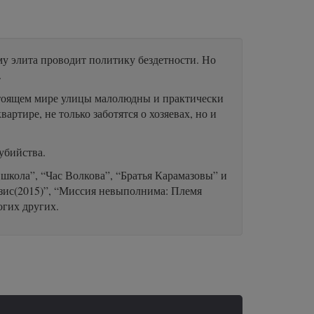
му элита проводит политику бездетности. Но
.
астоящем мире улицы малолюдны и практически
ртире, не только заботятся о хозяевах, но и
убийства.
школа”, “Час Волкова”, “Братья Карамазовы” и
незис(2015)”, “Миссия невыполнима: Племя
огих других.