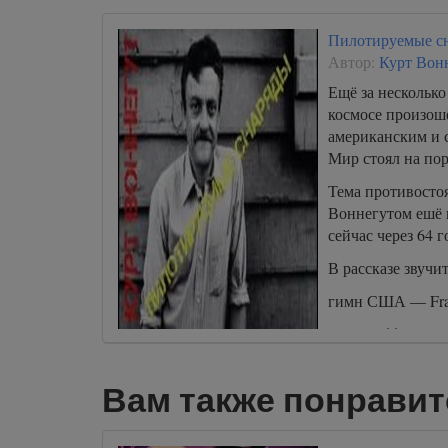
Пилотируемые с
Автор:
Курт Вон
Ещё за несколько
космосе произо
американским и 
Мир стоял на по
Тема противостоя
Воннегутом ешё 
сейчас через 64 г
В рассказе звучит
гимн США — Fran
Space Oddity — Ch
Вам также понравит