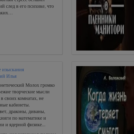
ий след в его психике, что
каких…
 изыскания
ий Илья
нетический Молох громко
свежие творческие мысли
в своих комнатах, не
ные кабинеты.
ет, драконы, диваны,
книги по математике и
и и ядерной физике...