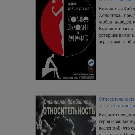
012
Компания «Кибер
Холостяка» пред
013
любви, доведенно
014
Компании распо
совершенными в
015
агрегатами любви
016
017
018
019
020
021
Относительность
022
Автор:
Станисла
023
Какая-то неведом
героя и зашвырн
024
вселенной, что е
025
из западни. Пере