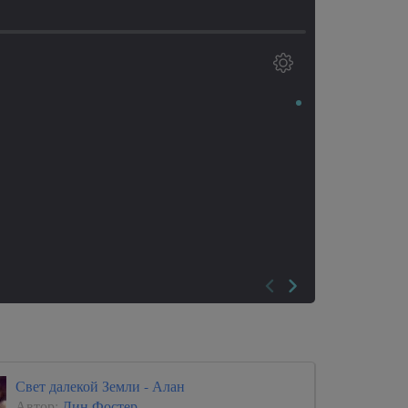
Свет далекой Земли - Алан
Автор:
Дин Фостер