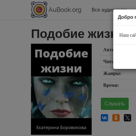
AuBook.org
Все аудиокниги
Добро 
Подобие жизни
Наш сай
Автор:
Читает:
Жанры:
Время:
Слушать