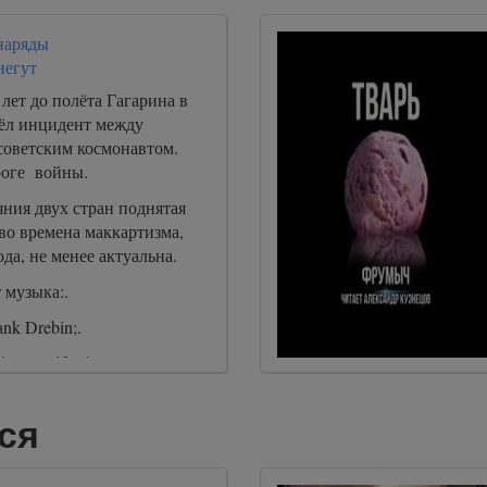
наряды
негут
 лет до полёта Гагарина в
шёл инцидент между
советским космонавтом.
роге войны.
ния двух стран поднятая
во времена маккартизма,
ода, не менее актуальна.
 музыка:.
k Drebin;.
ris Hadfield.
ся