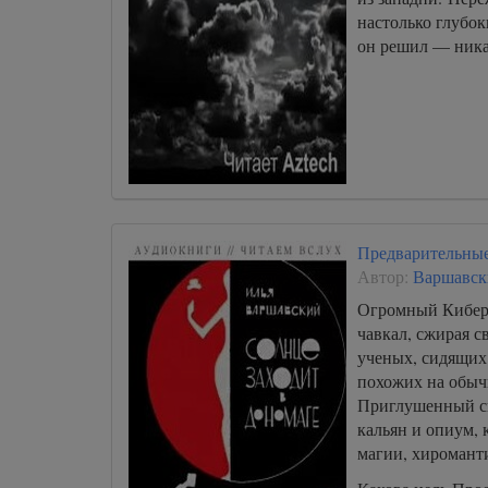
настолько глубок
026
он решил — ни
027
028
029
030
031
032
Предварительные
033
Автор:
Варшавск
034
Огромный Кибер
чавкал, сжирая 
035
ученых, сидящих 
036
похожих на обыч
Приглушенный св
037
кальян и опиум, 
038
магии, хироманти
039