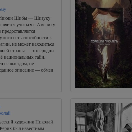
ому
 Миюки Шибы — Шизуку
вляется учиться в Америку.
е предоставляется
у кого есть способности к
агии, не может находиться
своей страны — это сродни
её национальных тайн.
нт с выездом, не
данное описание — обмен
а
колай
усский художник Николай
Рерих был известным