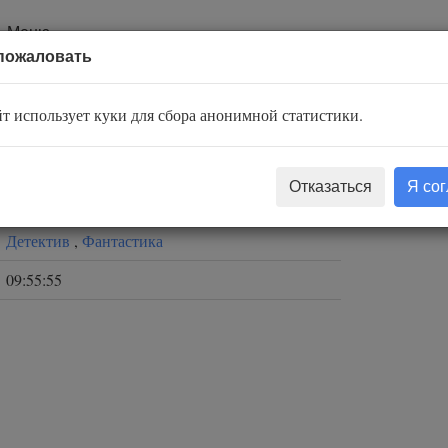
Меню
пожаловать
т использует куки для сбора анонимной статистики.
Екатерина Бровикова
Отказаться
Я со
Эмма Бородина
Детектив
,
Фантастика
09:55:55