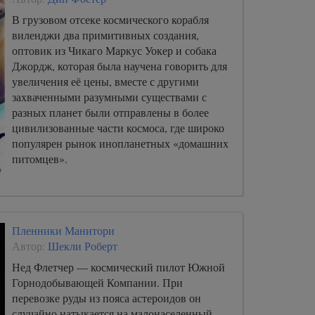
В грузовом отсеке космического корабля
виленджи два примитивных создания,
оптовик из Чикаго Маркус Уокер и собака
Джордж, которая была научена говорить для
увеличения её цены, вместе с другими
захваченными разумными существами с
разных планет были отправлены в более
цивилизованные части космоса, где широко
популярен рынок инопланетных «домашних
питомцев».
Пленники Манитори
Автор:
Шекли Роберт
Нед Флетчер — космический пилот Южной
Горнодобывающей Компании. При
перевозке руды из пояса астероидов он
случайно натыкается на малонаселенный