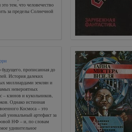
 это тем, что человечество
ить за пределы Солнечной
рри
 будущего, прописанная до
лей. История далеких
ных миллиардами землян и
самых невероятных
 – кзинов и кукольников,
оков. Однако истинная
оенного Космоса – это
ый уникальный артефакт за
овой НФ – и, по словам
амое удивительное