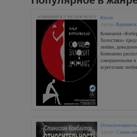
000055
000056
Кукла
000057
Автор:
Варшавск
000058
Компания «Кибер
Холостяка» пред
000059
любви, доведенно
Компании распо
совершенными в
агрегатами любви
Относительность
Автор:
Станисла