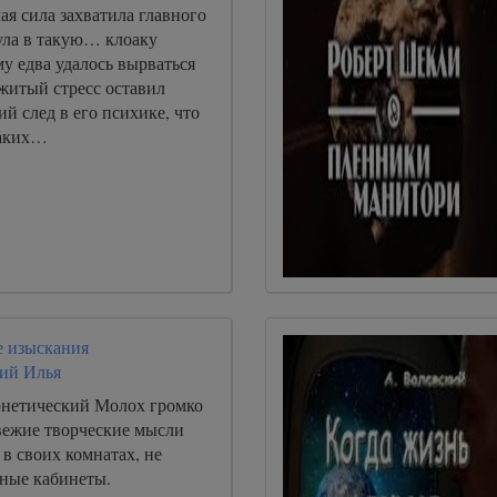
ая сила захватила главного
ула в такую… клоаку
му едва удалось вырваться
житый стресс оставил
ий след в его психике, что
каких…
 изыскания
ий Илья
нетический Молох громко
свежие творческие мысли
в своих комнатах, не
ные кабинеты.