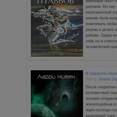
имеющий опыт о
000013
разумом. Но ему 
000014
инопланетной аг
веками была напр
000015
повелевать люб
000016
разума и делать 
000017
рабами. Ларри не
себя, но и отвест
000018
человеческой ци
000019
000020
000021
В траурном обра
000022
Автор:
Нивен Ла
000023
После открытия 
путешествий пер
000024
человек отправля
000025
землеподобная п
через полтора г
000026
выживший член 