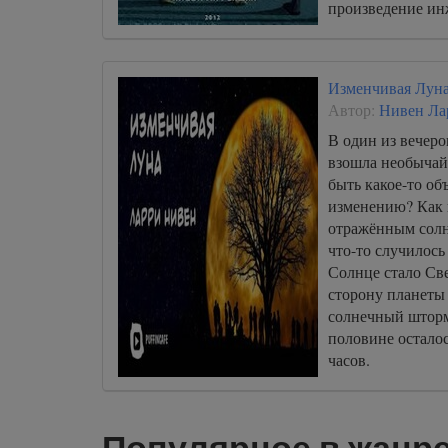
000041
произведение ин
времен «Божеств
000042
000043
Изменчивая Лун
000044
Автор:
Нивен Ла
000045
В один из вечер
взошла необычай
000046
быть какое-то об
000047
изменению? Как 
отражённым солн
000048
что-то случилось
000049
Солнце стало Св
000050
сторону планеты
солнечный шторм
000051
половине остало
000052
часов.
000053
000054
Популярное в жанре