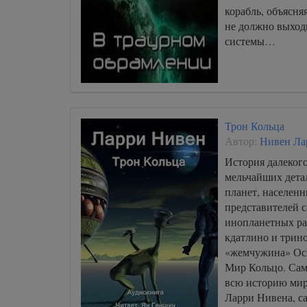
000027
корабль, объясняя
000028
не должно выход
системы…
000029
000030
000031
000032
Трон Кольца
000033
Автор:
Нивен Ла
000034
История далекого
мельчайших дета
000035
планет, населен
000036
представителей 
инопланетных рас
000037
кдатлино и трин
000038
«жемчужина» Осв
000039
Мир Кольцо. Сам
всю историю мир
000040
Ларри Нивена, с