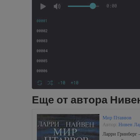
0:00
00001
00002
00003
00004
00005
00006
00007
-10
+10
00008
Еще от автора Ниве
00009
000010
Мир Птаввов
000011
Автор:
Нивен Ла
000012
Ларри Гринберг 