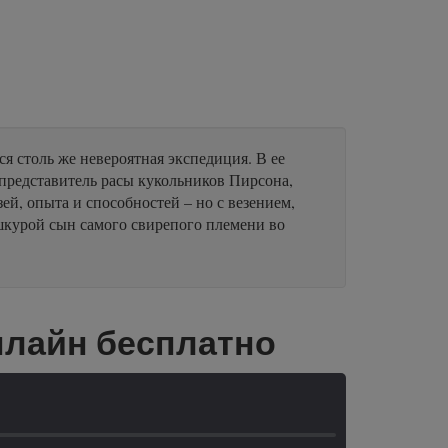
я столь же невероятная экспедиция. В ее
представитель расы кукольников Пирсона,
зей, опыта и способностей – но с везением,
шкурой сын самого свирепого племени во
нлайн бесплатно