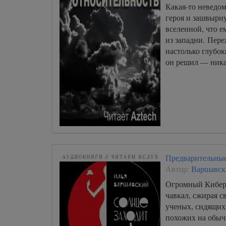
Какая-то неведом
героя и зашвырн
вселенной, что е
из западни. Пере
настолько глубок
он решил — ни
Предварительные
Автор:
Варшавск
Огромный Кибер
чавкал, сжирая 
ученых, сидящих 
похожих на обыч