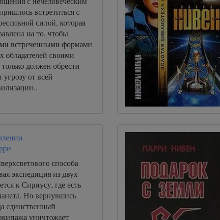
бщения с нечеловеческим
пришлось встретиться с
рессивной силой, которая
авлена на то, чтобы
ыми встреченными формами
их обладателей своими
 только должен обрести
и угрозу от всей
вилизации..
млении
рри
сверхсветового способа
вая экспедиция из двух
ется к Сириусу, где есть
ланета. Но вернувшись
ода единственный
экипажа уничтожает