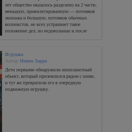
лет общество оказалось разделено на 2 части,
меньшую, привилегированную — потомков
экипажа и большую, потомков обычных
колонистов, не всех устраивает такое
положение дел, но недовольные и после
смерти служат обществу, выступая в
качестве сырья для банка органов.
Игрушка
Автор:
Нивен Ларри
Дети первыми обнаружили инопланетный
объект, который приземлился рядом с ними,
и тут же превратили его в очередную
подвижную игрушку.