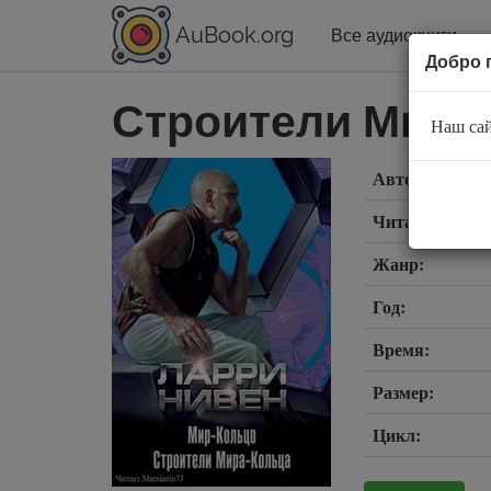
AuBook.org
Все аудиокниги
Добро 
Строители Мира-
Наш сай
Автор:
Читает:
Жанр:
Год:
Время:
Размер:
Цикл: