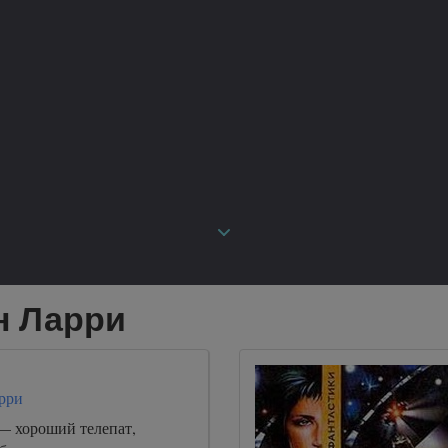
н Ларри
рри
— хороший телепат,