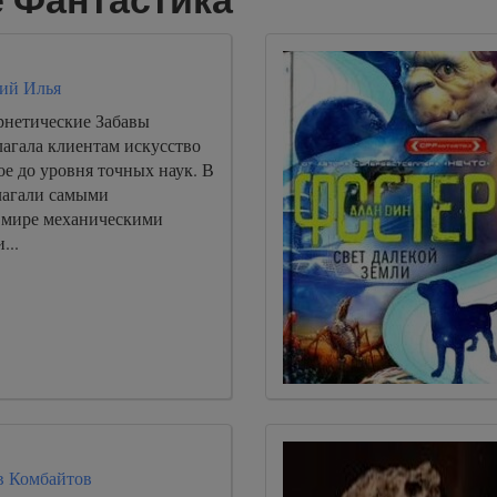
ий Илья
нетические Забавы
лагала клиентам искусство
е до уровня точных наук. В
лагали самыми
 мире механическими
...
в Комбайтов