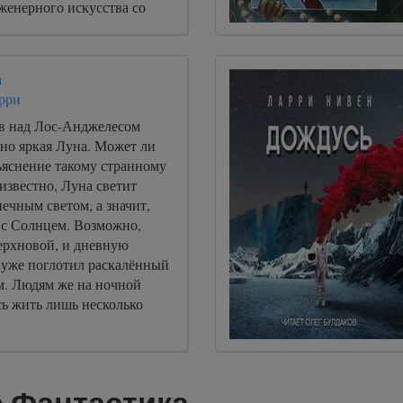
женерного искусства со
енной комедии» Данте.
а
рри
ов над Лос-Анджелесом
но яркая Луна. Может ли
ъяснение такому странному
известно, Луна светит
ечным светом, а значит,
 с Солнцем. Возможно,
ерхновой, и дневную
 уже поглотил раскалённый
. Людям же на ночной
сь жить лишь несколько
 Фантастика