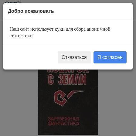
AuBook.org
Пока
Добро пожаловать
мен
Наш сайт использует куки для сбора анонимной
Подарок с Земли
статистики.
Отказаться
Я согласен