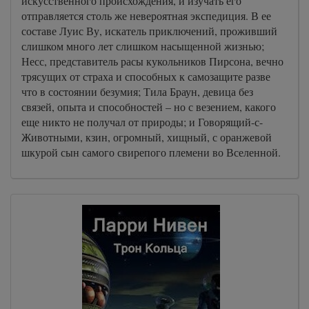
искусственного происхождения, и изучать его
отправляется столь же невероятная экспедиция. В ее
составе Луис Ву, искатель приключений, проживший
слишком много лет слишком насыщенной жизнью;
Несс, представитель расы кукольников Пирсона, вечно
трясущих от страха и способных к самозащите разве
что в состоянии безумия; Тила Браун, девица без
связей, опыта и способностей – но с везением, какого
еще никто не получал от природы; и Говорящий-с-
Животными, кзин, огромный, хищный, с оранжевой
шкурой сын самого свирепого племени во Вселенной.