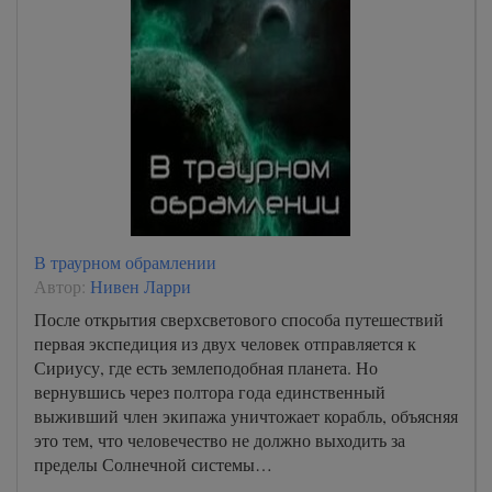
NIVEN - Podarok 53 60
NIVEN - Podarok 54 60
NIVEN - Podarok 55 60
NIVEN - Podarok 56 60
NIVEN - Podarok 57 60
NIVEN - Podarok 58 60
NIVEN - Podarok 59 60
В траурном обрамлении
NIVEN - Podarok 60 60
Автор:
Нивен Ларри
После открытия сверхсветового способа путешествий
первая экспедиция из двух человек отправляется к
Сириусу, где есть землеподобная планета. Но
вернувшись через полтора года единственный
выживший член экипажа уничтожает корабль, объясняя
это тем, что человечество не должно выходить за
пределы Солнечной системы…