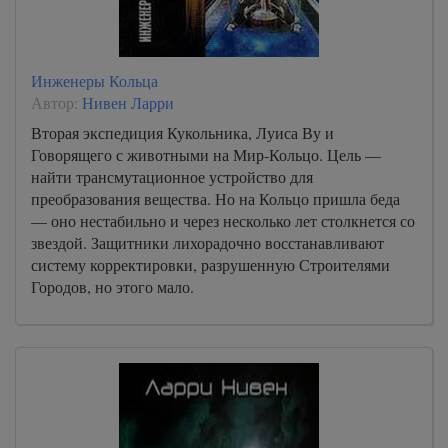
NIVEN - Podarok 39 60
NIVEN - Podarok 40 60
Инженеры Кольца
NIVEN - Podarok 41 60
Автор:
Нивен Ларри
NIVEN - Podarok 42 60
Вторая экспедиция Кукольника, Луиса Ву и
Говорящего с животными на Мир-Кольцо. Цель —
NIVEN - Podarok 43 60
найти трансмутационное устройство для
NIVEN - Podarok 44 60
преобразования вещества. Но на Кольцо пришла беда
— оно нестабильно и через несколько лет столкнется со
NIVEN - Podarok 45 60
звездой. Защитники лихорадочно восстанавливают
NIVEN - Podarok 46 60
систему корректировки, разрушенную Строителями
Городов, но этого мало.
NIVEN - Podarok 47 60
NIVEN - Podarok 48 60
NIVEN - Podarok 49 60
NIVEN - Podarok 50 60
NIVEN - Podarok 51 60
NIVEN - Podarok 52 60