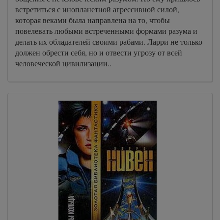
встретиться с инопланетной агрессивной силой,
NIVEN - Podarok 25 60
которая веками была направлена на то, чтобы
повелевать любыми встреченными формами разума и
NIVEN - Podarok 26 60
делать их обладателей своими рабами. Ларри не только
NIVEN - Podarok 27 60
должен обрести себя, но и отвести угрозу от всей
человеческой цивилизации..
NIVEN - Podarok 28 60
NIVEN - Podarok 29 60
NIVEN - Podarok 30 60
NIVEN - Podarok 31 60
NIVEN - Podarok 32 60
NIVEN - Podarok 33 60
NIVEN - Podarok 34 60
NIVEN - Podarok 35 60
NIVEN - Podarok 36 60
NIVEN - Podarok 37 60
NIVEN - Podarok 38 60