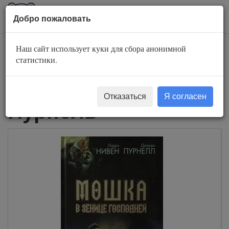
AuBook.org
Пока
Добро пожаловать
мен
Наш сайт использует куки для сбора анонимной
Слушать
статистики.
аудиокниги Джерри
Отказаться
Я согласен
Пурнель