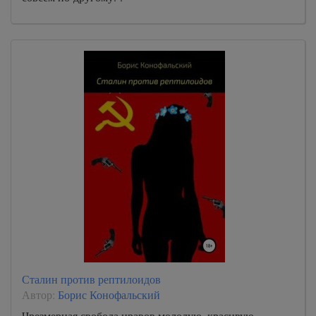
Сталин против рептилоидов
Автор:
Борис Конофальский
Чрезмерная свобода нравов молодую, красивую