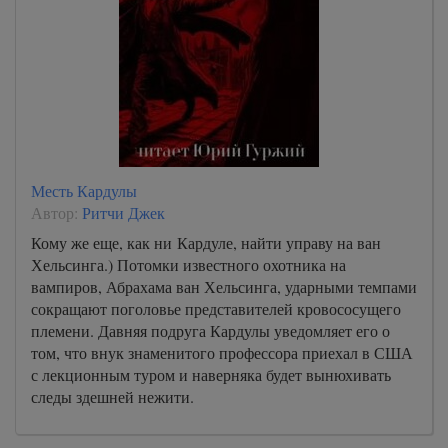
Месть Кардулы
Автор:
Ритчи Джек
Кому же еще, как ни Кардуле, найти управу на ван
Хельсинга.) Потомки известного охотника на
вампиров, Абрахама ван Хельсинга, ударными темпами
сокращают поголовье представителей кровососущего
племени. Давняя подруга Кардулы уведомляет его о
том, что внук знаменитого профессора приехал в США
с лекционным туром и наверняка будет вынюхивать
следы здешней нежити.