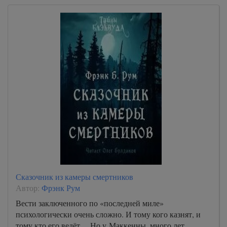
Сказочник из камеры смертников
Автор:
Фрэнк Рум
Вести заключенного по «последней миле»
психологически очень сложно. И тому кого казнят, и
тому кто его ведёт… Но у Маккенны, много лет