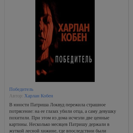
13
14
15
16
17
18
19
20
21
Победитель
22
Автор:
Харлан Кобен
23
В юности Патриша Локвуд пережила страшное
потрясение: на ее глазах убили отца, а саму девушку
24
похитили. При этом из дома исчезли две ценные
25
картины. Несколько месяцев Патришу держали в
жуткой лесной хижине, где впоследствии были
26