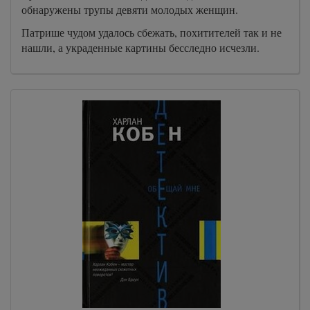
обнаружены трупы девяти молодых женщин.
27
Патрише чудом удалось сбежать, похитителей так и не
28
нашли, а украденные картины бесследно исчезли.
29
30
31
32
33
34
35
36
37
38
39
40