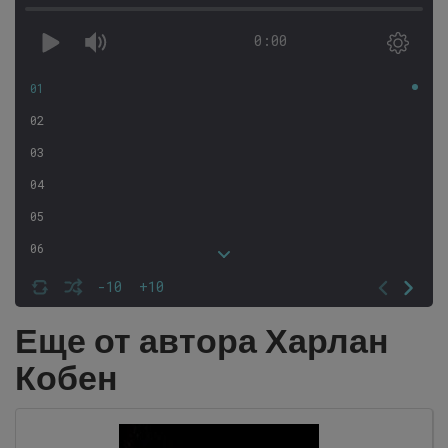
0:00
01
02
03
04
05
06
07
-10
+10
08
Еще от автора Харлан
09
Кобен
10
11
12