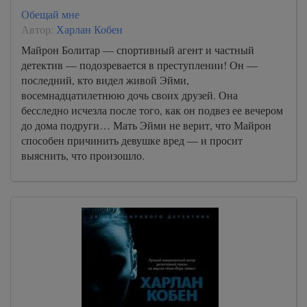
Обещай мне
41
Автор:
Харлан Кобен
42
Майрон Болитар — спортивный агент и частный
43
детектив — подозревается в преступлении! Он —
последний, кто видел живой Эйми,
44
восемнадцатилетнюю дочь своих друзей. Она
45
бесследно исчезла после того, как он подвез ее вечером
до дома подруги… Мать Эйми не верит, что Майрон
46
способен причинить девушке вред — и просит
47
выяснить, что произошло.
48
49
50
51