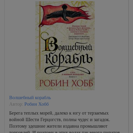
Волшебный корабль
Автор:
Робин Хобб
Берега теплых морей, далеко к югу от терзаемых
войной Шести Герцогств, полны чудес и загадок.
Поэтому здешние жители издавна промышляют
торговлей. И поэтому в этих водах так много пиратов.