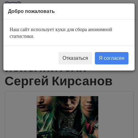
AuBook.org
Пока
Добро пожаловать
мен
Наш сайт использует куки для сбора анонимной
Слушать
статистики.
аудиокниги
Отказаться
Я согласен
исполнителя
Сергей Кирсанов