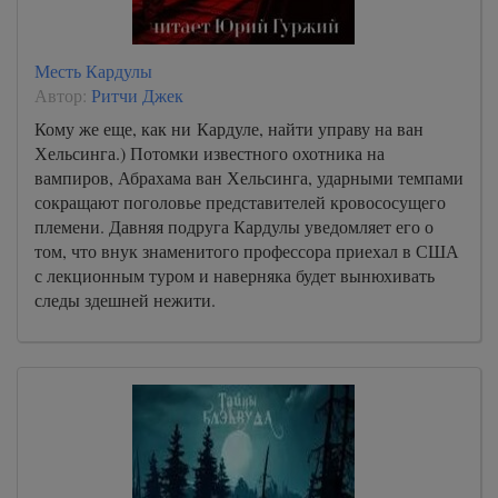
Месть Кардулы
Автор:
Ритчи Джек
Кому же еще, как ни Кардуле, найти управу на ван
Хельсинга.) Потомки известного охотника на
вампиров, Абрахама ван Хельсинга, ударными темпами
сокращают поголовье представителей кровососущего
племени. Давняя подруга Кардулы уведомляет его о
том, что внук знаменитого профессора приехал в США
с лекционным туром и наверняка будет вынюхивать
следы здешней нежити.