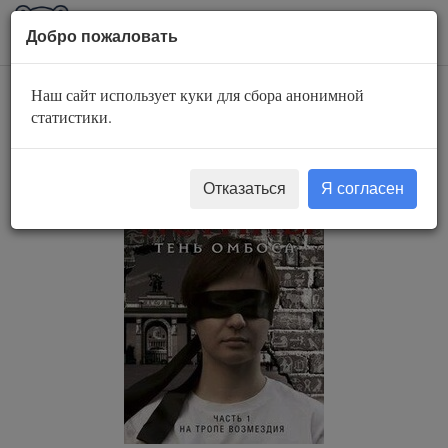
AuBook.org
Пока
Добро пожаловать
мен
Наш сайт использует куки для сбора анонимной
На тропе возмездия
статистики.
Отказаться
Я согласен