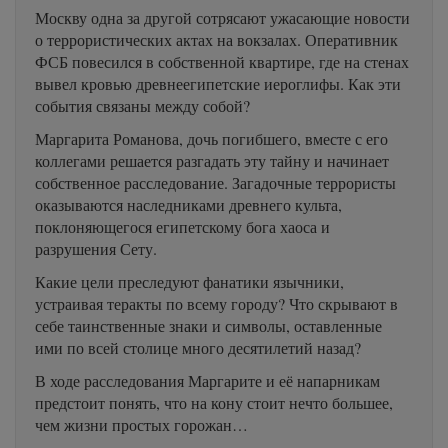
Москву одна за другой сотрясают ужасающие новости
о террористических актах на вокзалах. Оперативник
ФСБ повесился в собственной квартире, где на стенах
вывел кровью древнеегипетские иероглифы. Как эти
события связаны между собой?
Маргарита Романова, дочь погибшего, вместе с его
коллегами решается разгадать эту тайну и начинает
собственное расследование. Загадочные террористы
оказываются наследниками древнего культа,
поклоняющегося египетскому бога хаоса и
разрушения Сету.
Какие цели преследуют фанатики язычники,
устраивая теракты по всему городу? Что скрывают в
себе таинственные знаки и символы, оставленные
ими по всей столице много десятилетий назад?
В ходе расследования Маргарите и её напарникам
предстоит понять, что на кону стоит нечто большее,
чем жизни простых горожан…