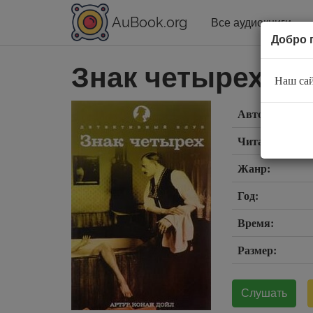
AuBook.org
Все аудиокниги
Добро 
Знак четырех
Наш сай
Автор:
Читает:
Жанр:
Год:
Время:
Размер:
Слушать