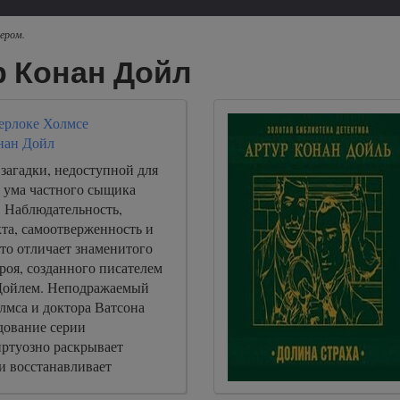
ером.
р Конан Дойл
Шерлоке Холмсе
нан Дойл
загадки, недоступной для
 ума частного сыщика
 Наблюдательность,
та, самоотверженность и
 что отличает знаменитого
роя, созданного писателем
Дойлем. Неподражаемый
лмса и доктора Ватсона
едование серии
иртуозно раскрывает
и восстанавливает
 Лондоне и за его