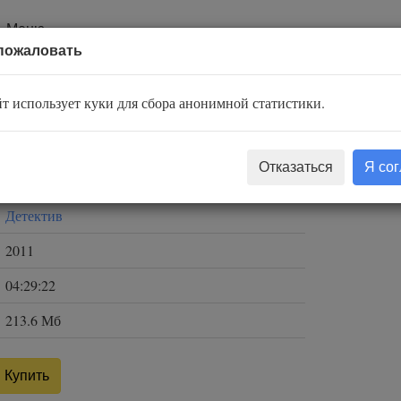
Меню
пожаловать
т использует куки для сбора анонимной статистики.
Артур Конан Дойл
Отказаться
Я со
Александр Бордуков
Детектив
2011
04:29:22
213.6 Мб
Купить