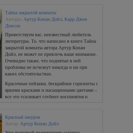
Тайна закрытой комнаты
Авторы:
Артур Конан Дойл
,
Карр Джон
Диксон
Приветствуем вас, неизвестный любитель
литературы. То, что написано в книге Тайна
закрытой комнаты автора Артур Конан
Дойл, не может не привлечь ваше внимание.
Очевидно также, что поднятые в ней
проблемы не исчезнут никогда и ни при
каких обстоятельствах.
Красочные пейзажи, бескрайние горизонты с
яркими красками и насыщенными цветами –
все это усиливает глубину восприятия и
будоражит воображение.
Красный шнурок
Автор:
Артур Конан Дойл
Уже знакомый знаменитому сыщику