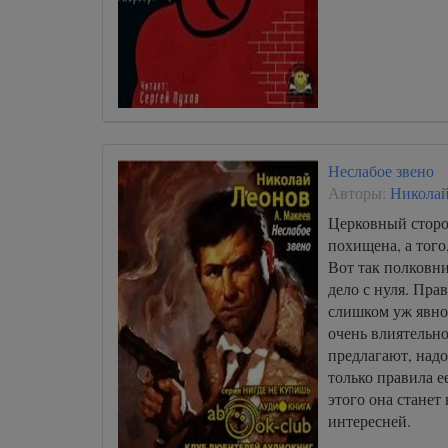
Неслабое звено
Авторы:
Николай
Церковный сторо
похищена, а того,
Вот так полковни
дело с нуля. Прав
слишком уж явно
очень влиятельно
предлагают, надо
только правила е
этого она станет
интересней.