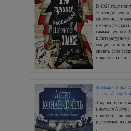
В 1927 году поп
«Стрэнд» решил 
многочисленным 
именно рассказ 
самым лучшим. Г
к литературному
сыщика и попрос
сказать свое веск
покончит со спе
Письма Старка 
Автор:
Артур Ко
Творчество шотл
писателя Артура
пользуется боль
русскоязычных ч