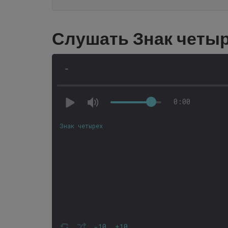
Слушать Знак четыр
-
0:00
Знак четырех
-10
+10