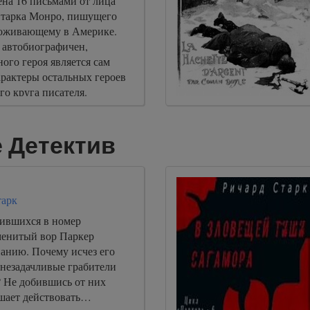
ена 16 письмами от лица
Старка Монро, пишущего
роживающему в Америке.
 автобиографичен,
ого героя является сам
арактеры остальных героев
го круга писателя.
 Детектив
тарк
ившихся в номер
менитый вор Паркер
нанию. Почему исчез его
 незадачливые грабители
? Не добившись от них
ешает действовать…