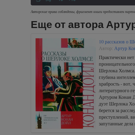
Авторские права соблюдены, фрагмент книги предоставлен партн
Еще от автора Арту
10 рассказов о 
Автор:
Артур Ко
Практически нет 
проницательного
Шерлока Холмса.
глубина интеллек
храбрость - вот,
литературного ге
Артуром Конан 
дуэт Шерлока Хо
берется за рассл
преступлений, в
запутанные дела 
справедливость в