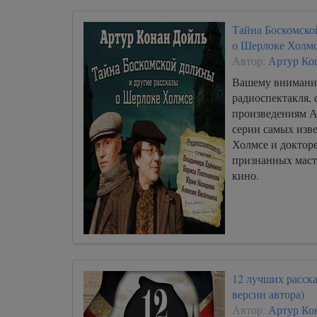
пределами.
Тайна Боскомско
о Шерлоке Холм
Автор:
Артур Ко
Вашему внимани
радиоспектакля, 
произведениям А
серии самых изв
Холмсе и докторе
признанных масте
кино.
12 лучших расск
версии автора)
Автор:
Артур Ко