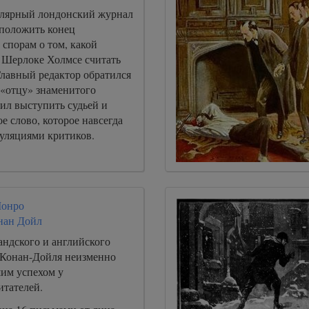
улярный лондонский журнал
положить конец
спорам о том, какой
о Шерлоке Холмсе считать
лавный редактор обратился
 «отцу» знаменитого
ил выступить судьей и
ое слово, которое навсегда
куляциями критиков.
Монро
нан Дойл
андского и английского
 Конан-Дойля неизменно
шим успехом у
итателей.