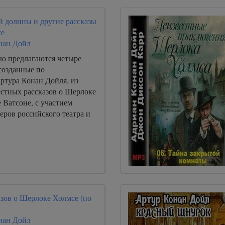
й долины и другие рассказы
се
нан Дойл
ю предлагаются четыре
созданные по
ртура Конан Дойля, из
естных рассказов о Шерлоке
 Ватсоне, с участием
ров российского театра и
азов о Шерлоке Холмсе (по
нан Дойл