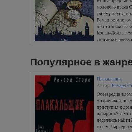
Книга представл
молодого врача 
своему другу, п
Роман во многом
прототипом главн
Конан-Дойль,а х
списаны с близко
Популярное в жанре
Плакальщик
Автор:
Ричард С
Обезвредив влом
молодчиков, зна
приступил к доз
напарник? И что
надеялись найти
толку, Паркер р