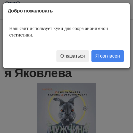
AuBook.org
Пока
Добро пожаловать
мен
Наш сайт использует куки для сбора анонимной
Мужчина апреля -
статистики.
Карина
Добротворская,Юли
Отказаться
Я согласен
я Яковлева