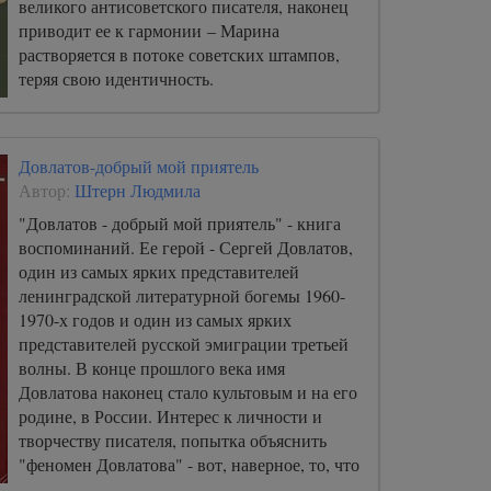
великого антисоветского писателя, наконец
приводит ее к гармонии – Марина
растворяется в потоке советских штампов,
теряя свою идентичность.
Довлатов-добрый мой приятель
Автор:
Штерн Людмила
"Довлатов - добрый мой приятель" - книга
воспоминаний. Ее герой - Сергей Довлатов,
один из самых ярких представителей
ленинградской литературной богемы 1960-
1970-х годов и один из самых ярких
представителей русской эмиграции третьей
волны. В конце прошлого века имя
Довлатова наконец стало культовым и на его
родине, в России. Интерес к личности и
творчеству писателя, попытка объяснить
"феномен Довлатова" - вот, наверное, то, что
заставляет людей, близко его знавших, снова