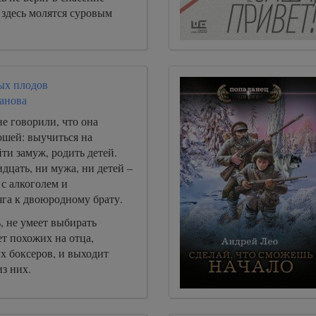
 здесь молятся суровым
ых плодов
анова
е говорили, что она
ошей: выучиться на
ти замуж, родить детей.
идцать, ни мужа, ни детей –
с алкоголем и
яга к двоюродному брату.
ь, не умеет выбирать
т похожих на отца,
 боксеров, и выходит
из них.