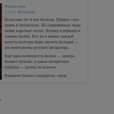
Аника-воин
Автор:
Фольклор
Несколько лет я пел былины. Первую спел
прямо в библиотеке. Но современные люди
любят короткие песни. Потому я перешёл к
чтению былин. Всё же в начале каждой
минуту-полторы будет звучать мелодия —
это жемчужины русского фольклора.
Ещё одна особенность былин — зачины
бывают похожи, а самые интересные
события — далеко не вначале.
Названия былин стандартны, герои
известны, но содержание может
варьироваться и быть довольно
неожиданным. В общем, начинаем!
»