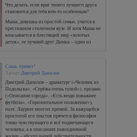
Что делать, если враг твоего лучшего друга
становится для тебя кем-то особенным?
Маша, девушка из простой семьи, учится в
престижном столичном вузе. И хотя Маша не
вписывается в блестящий мир «золотых
деток», ее лучший друг Димка – один из
них.
Саша, привет!
Автор:
Дмитрий Данилов
Дмитрий Данилов – драматург («Человек из
Подольска», «Серёжа очень тупой»), прозаик
(«Описание города», «Есть вещи поважнее
футбола», «Горизонтальное положение»),
поэт. Лауреат многих премий. За кажущейся
простотой его текстов прячется философия
тонко чувствующего и всё подмечающего
человека, а в описаниях повседневной
жизни – абсурд нашей действительности.