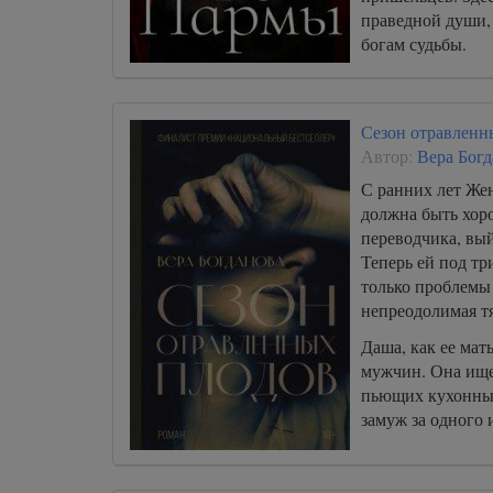
праведной души,
богам судьбы.
Сезон отравленн
Автор:
Вера Богд
С ранних лет Жен
должна быть хор
переводчика, вый
Теперь ей под тр
только проблемы 
непреодолимая т
Даша, как ее мат
мужчин. Она ище
пьющих кухонных
замуж за одного 