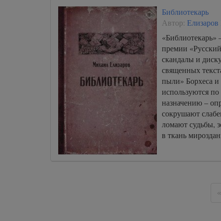
Библиотекарь
Автор:
Елизаров
«Библиотекарь» 
премии «Русский
скандалы и диску
священных текст
пыли» Борхеса и 
используются по
назначению – оп
сокрушают слабе
ломают судьбы, з
в ткань мироздан