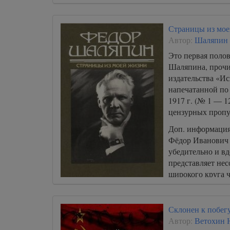
Страницы из мо
Автор:
Шаляпин
Это первая поло
Шаляпина, прочи
издательства «Иск
напечатанной по
1917 г. (№ 1 — 1
цензурных пропу
Доп. информация
Фёдор Иванович 
убедительно и в
представляет не
широкого круга ч
от музыки; а уж 
просто необходи
Склонен к побег
Автор:
Ветохин