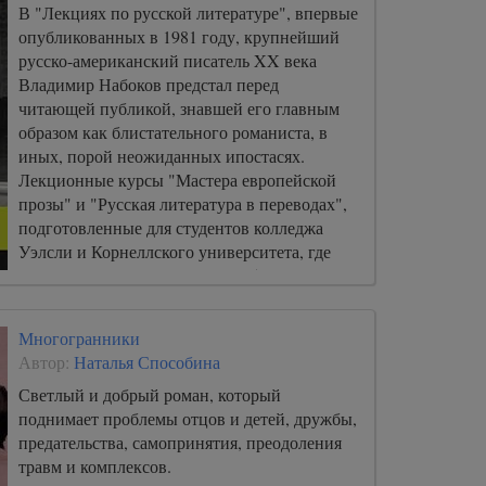
В "Лекциях по русской литературе", впервые
опубликованных в 1981 году, крупнейший
русско-американский писатель XX века
Владимир Набоков предстал перед
читающей публикой, знавшей его главным
образом как блистательного романиста, в
иных, порой неожиданных ипостасях.
Лекционные курсы "Мастера европейской
прозы" и "Русская литература в переводах",
подготовленные для студентов колледжа
Уэлсли и Корнеллского университета, где
писатель преподавал в 1940-1950-е годы,
раскрыли в Набокове вдумчивого читателя,
проницательного, дотошного и при этом
Многогранники
весьма пристрастного исследователя,
Автор:
Наталья Способина
темпераментного и требовательного
педагога - и вместе с тем подтвердили его
Светлый и добрый роман, который
репутацию виртуозного художника слова.
поднимает проблемы отцов и детей, дружбы,
предательства, самопринятия, преодоления
травм и комплексов.