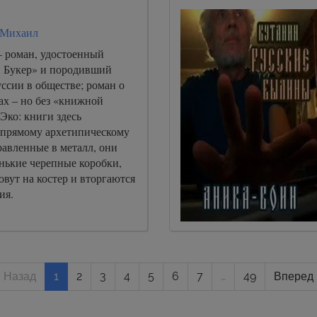
 Михаил
– роман, удостоенный
 Букер» и породивший
ссии в обществе; роман о
ах – но без «книжной
Эко: книги здесь
 прямому архетипическому
равленные в металл, они
нькие черепные коробки,
овут на костер и вторгаются
ия.
« Назад
1
2
3
4
5
6
7
…
49
Вперед 