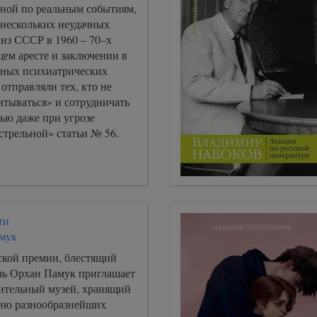
нной по реальным событиям,
 нескольких неудачных
 из СССР в 1960 – 70–х
ем аресте и заключении в
ных психиатрических
 отправляли тех, кто не
итываться» и сотрудничать
тью даже при угрозе
стрельной» статьи № 56.
ти
мук
ской премии, блестящий
ль Орхан Памук приглашает
вительный музей, хранящий
ию разнообразнейших