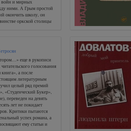
 войн и мирных
ду ними. А Грым простой
ий окончить школу, он
свинстве оркской столицы
 не понимает в устройстве
…
етросян
отором…» еще в рукописи
 читательского голосования
книга», а после
стоящим литературным
лучил целый ряд премий
», «Студенческий Букер»,
е), переведен на девять
есять лет не покидает
еров. Критики пытаются
енальный успех романа, а
посвящают ему статьи и