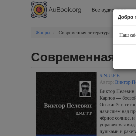
AuBook.org
Все аудиокниги
Добро 
Жанры
Современная литература
Наш сай
Современная лит
S.N.U.F.F.
Автор:
Виктор П
Виктор Пелевин -
Карпов — боевой
Он живёт в гига
нависшем над пр
чёрное солнце, и
управляемая вид
пушками и ракета