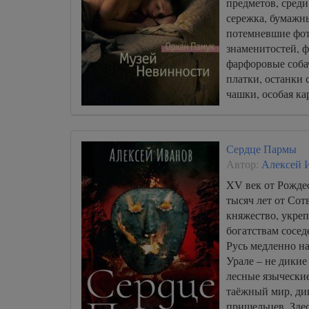
предметов, среди
сережка, бумажны
потемневшие фо
знаменитостей, ф
фарфоровые соба
платки, останки
чашки, особая к
Сердце Пармы
Автор:
Алексей 
XV век от Рождес
тысяч лет от Со
княжество, укреп
богатствам сосед
Русь медленно на
Урале – не дикие
лесные язычески
таёжный мир, ди
пришельцев. Здес