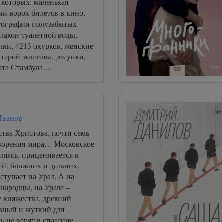
 которых: маленькая
й ворох билетов в кино,
тографии полузабытых
лакон туалетной воды,
чки, 4213 окурков, женские
 старой машины, рисунки,
арта Стамбула…
Иванов
тва Христова, почти семь
творения мира… Московское
ляясь, приценивается к
ей, ближних и дальних.
ступает на Урал. А на
 народцы, на Урале –
е княжества, древний
вный и жуткий для
ь не верят в спасение