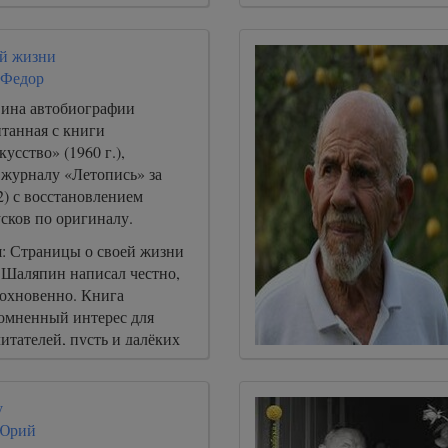
ей жизни
 Федор
вина автобиографии
танная с книги
усство» (1960 г.),
 журналу «Летопись» за
2) с восстановлением
сков по оригиналу.
: Страницы о своей жизни
Шаляпин написал честно,
дохновенно. Книга
сомненный интерес для
итателей, пусть и далёких
музыканту её прочесть
мо.
у
 Юрий