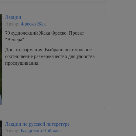
и снова браться за перо.
Лекции
Автор:
Фреско Жак
70 аудиолекций Жака Фреско. Проэкт
"Венера".
Доп. информация: Выбрано оптимальное
соотношение размер/качество для удобства
прослушивания.
Лекции по русской литературе
Автор:
Владимир Набоков