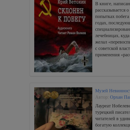
В книге, написа
рассказывается о
попытках побега
годах, последующ
специализирован
лечебницах, куда
желал «перевосп
с советской влас
применения «рас
Музей Невиннос
Автор:
Орхан Па
Лауреат Нобелев
турецкий писате
читателей в уди
богатую коллекц