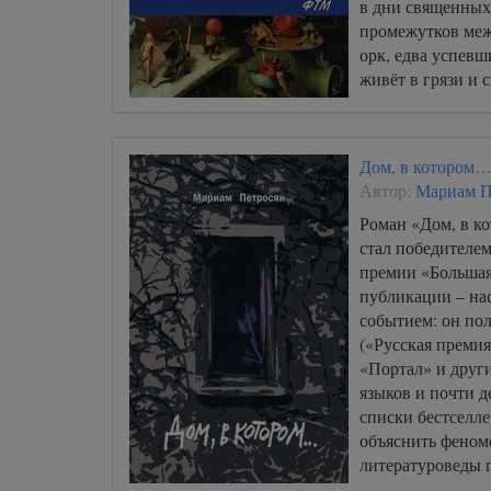
в дни священных
промежутков меж
орк, едва успевш
живёт в грязи и 
Славы и многого
миропорядка.
Дом, в котором
Автор:
Мариам П
Роман «Дом, в к
стал победителем
премии «Большая 
публикации – на
событием: он по
(«Русская премия
«Портал» и други
языков и почти д
списки бестселл
объяснить феном
литературоведы 
диссертации.