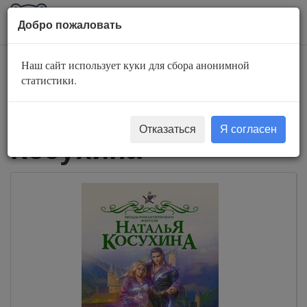
AuBook.org
Пока
Добро пожаловать
мен
Наш сайт использует куки для сбора анонимной
Слушать
статистики.
аудиокниги Наталья
Отказаться
Я согласен
Косухина