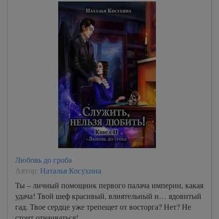
Любовь до гроба
Автор:
Наталья Косухина
Ты – личный помощник первого палача империи, какая
удача! Твой шеф красивый, влиятельный и… ядовитый
гад. Твое сердце уже трепещет от восторга? Нет? Не
стоит отчаиваться!