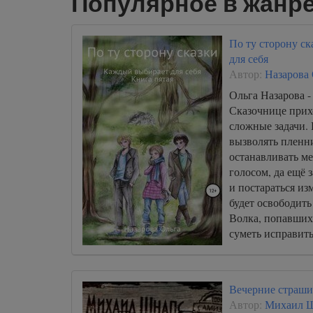
Популярное в жанре
По ту сторону с
для себя
Автор:
Назарова
Ольга Назарова -
Сказочнице прихо
сложные задачи.
вызволять пленн
останавливать м
голосом, да ещё 
и постараться из
будет освободить
Волка, попавших 
суметь исправит
ошибку, чтобы не
погубить всех св
Вечерние страш
Автор:
Михаил 