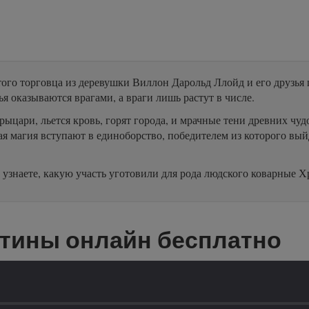
го торговца из деревушки Виллон Дарольд Ллойд и его друзья 
я оказываются врагами, а враги лишь растут в числе.
рыцари, льется кровь, горят города, и мрачные тени древних чу
я магия вступают в единоборство, победителем из которого выйд
узнаете, какую участь уготовили для рода людского коварные Х
тины онлайн бесплатно