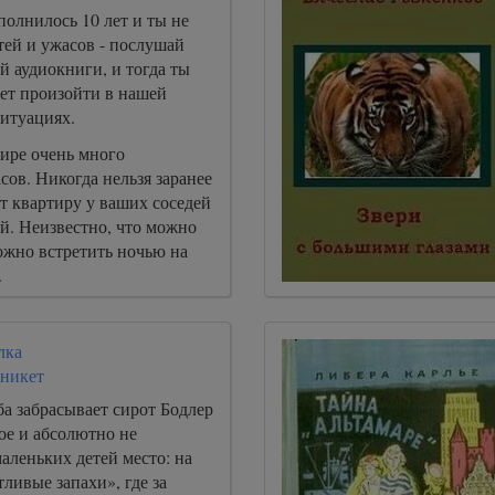
полнилось 10 лет и ты не
тей и ужасов - послушай
й аудиокниги, и тогда ты
жет произойти в нашей
ситуациях.
ире очень много
сов. Никогда нельзя заранее
ет квартиру у ваших соседей
ей. Неизвестно, что можно
ожно встретить ночью на
.
лка
никет
ба забрасывает сирот Бодлер
ое и абсолютно не
аленьких детей место: на
ливые запахи», где за