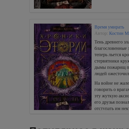
Время умирать
Автор:
Костин М
Тень древнего зл
благословенные 
теперь льется кро
стервятники круж
дымы пожарищ пя
людей ожесточил
На войне не жале
говорить о врагах
эту жуткую акси
его друзья позна
отступать им нек