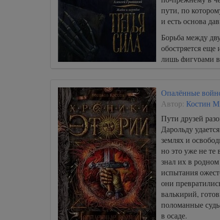
03_04_Veter-s-severa
пути, по котором
03_05_Veter-s-severa
и есть основа да
03_06_Veter-s-severa
Борьба между дв
обостряется еще 
03_07_Veter-s-severa
лишь фигурами в
03_08_Veter-s-severa
могущественным
03_09_Veter-s-severa
Опалённые войн
Автор:
Костин М
Пути друзей раз
Дарольду удается
землях и освобод
но это уже не те
знал их в родно
испытания ожест
они превратилис
валькирий, готов
поломанные судь
в осаде.