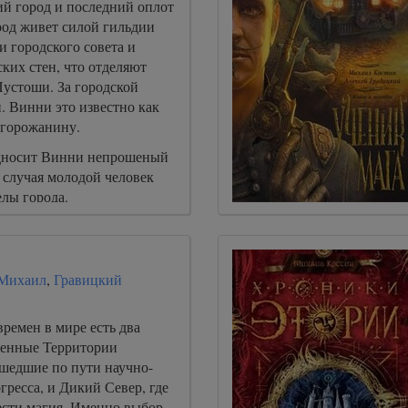
й город и последний оплот
род живет силой гильдии
и городского совета и
ких стен, что отделяют
Пустоши. За городской
. Винни это известно как
 горожанину.
односит Винни непрошеный
 случая молодой человек
елы города.
 Михаил
,
Гравицкий
ремен в мире есть два
ненные Территории
шедшие по пути научно-
гресса, и Дикий Север, где
ести магия. Именно выбор