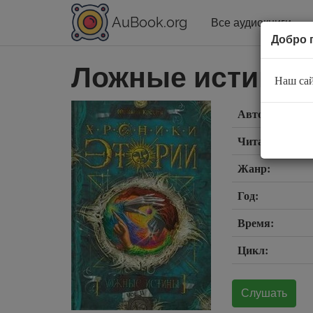
AuBook.org
Все аудиокниги
Добро 
Ложные истины
Наш сай
Автор:
Читает:
Жанр:
Год:
Время:
Цикл:
Слушать