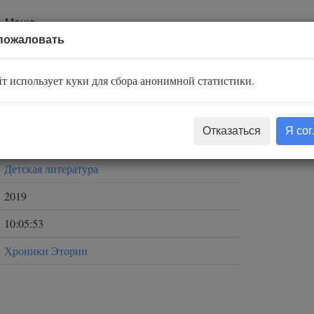
Меню
пожаловать
т использует куки для сбора анонимной статистики.
Костин Михаил
Отказаться
Я со
Петров Кирилл
Детская литература
2019
10:05:53
Хроники Этории