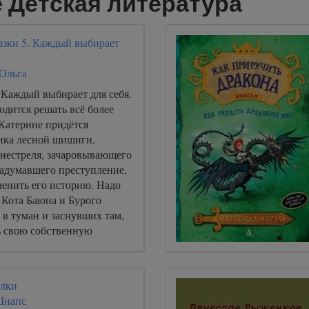
 Детская литература
казки 5. Каждый выбирает
 Ольга
 Каждый выбирает для себя.
дится решать всё более
 Катерине придётся
ика лесной шишиги,
енестреля, зачаровывающего
задумавшего преступление,
менить его историю. Надо
 Кота Баюна и Бурого
в туман и заснувших там,
ь свою собственную
 дать коварному врагу
оих друзей.
илки
Шнапс