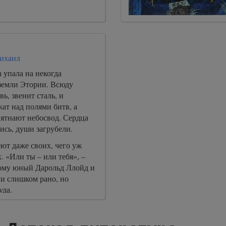
ихаил
а упала на некогда
земли Этории. Всюду
вь, звенит сталь, и
ат над полями битв, а
тнают небосвод. Сердца
ись, души загрубели.
ют даже своих, чего уж
. «Или ты – или тебя», –
ому юный Дарольд Ллойд и
ли слишком рано, но
уда.