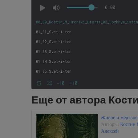
0:00
00_00_Kostin_M_Hroniki_Etorii_02_Lozhnye_isti
01_01_Svet-i-ten
01_02_Svet-i-ten
01_03_Svet-i-ten
01_04_Svet-i-ten
01_05_Svet-i-ten
01_06_Svet-i-ten
-10
+10
01_07_Svet-i-ten
Еще от автора Кост
01_08_Svet-i-ten
01_09_Svet-i-ten
Живое и мёртвое
02_01_Druzya-vragi
Авторы:
Костин
Алексей
02_02_Druzya-vragi