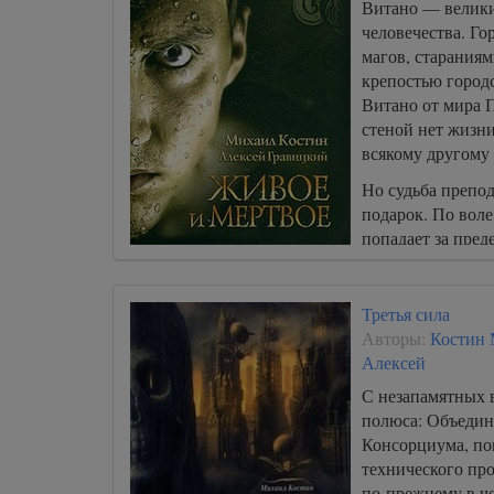
Витано — велики
02_03_Druzya-vragi
человечества. Го
02_04_Druzya-vragi
магов, стараниям
крепостью городс
02_05_Druzya-vragi
Витано от мира 
02_06_Druzya-vragi
стеной нет жизни
02_07_Druzya-vragi
всякому другому
02_08_Druzya-vragi
Но судьба преп
подарок. По воле
02_09_Druzya-vragi
попадает за пред
02_10_Druzya-vragi
02_11_Druzya-vragi
Третья сила
02_12_Druzya-vragi
Авторы:
Костин
Алексей
02_13_Druzya-vragi
С незапамятных в
03_01_Veter-s-severa
полюса: Объеди
03_02_Veter-s-severa
Консорциума, по
технического про
03_03_Veter-s-severa
по-прежнему в ч