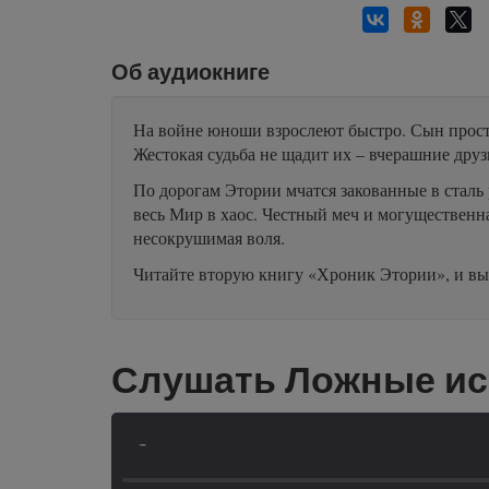
Об аудиокниге
На войне юноши взрослеют быстро. Сын просто
Жестокая судьба не щадит их – вчерашние друзь
По дорогам Этории мчатся закованные в сталь 
весь Мир в хаос. Честный меч и могущественна
несокрушимая воля.
Читайте вторую книгу «Хроник Этории», и вы 
Слушать Ложные ис
-