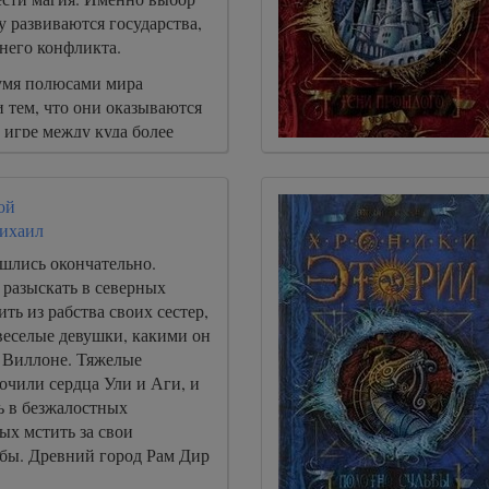
у развиваются государства,
внего конфликта.
умя полюсами мира
и тем, что они оказываются
 игре между куда более
и древними силами.
ой
ихаил
ошлись окончательно.
 разыскать в северных
ить из рабства своих сестер,
 веселые девушки, какими он
м Виллоне. Тяжелые
очили сердца Ули и Аги, и
ь в безжалостных
ых мстить за свои
бы. Древний город Рам Дир