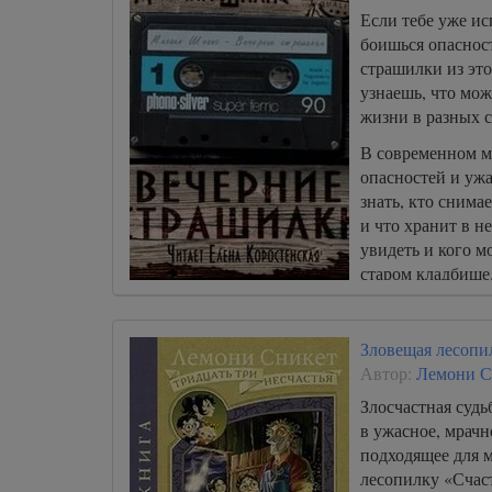
Если тебе уже ис
боишься опаснос
страшилки из это
узнаешь, что мо
жизни в разных 
В современном м
опасностей и ужа
знать, кто снима
и что хранит в н
увидеть и кого м
старом кладбище
Зловещая лесопи
Автор:
Лемони С
Злосчастная судь
в ужасное, мрачн
подходящее для м
лесопилку «Счаст