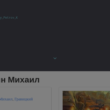
ny_Petrov_K
ин Михаил
 Михаил
,
Гравицкий