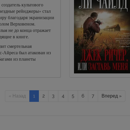
создатель культового
вездные рейнджеры» стал
иру благодаря экранизации
Полом Верховеном.
льм не до конца отражает
дящие в книге.
зит смертельная
с-Айреса был атакован из
багами из планеты
« Назад
1
2
3
4
5
6
7
Вперед »