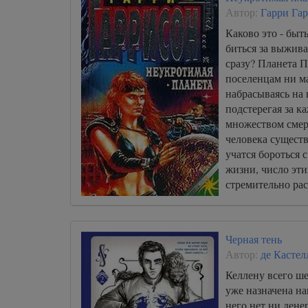
Автор:
Гарри Га
Каково это - быт
биться за выжива
сразу? Планета П
поселенцам ни м
набрасываясь на 
подстерегая за 
множеством смер
человека существ
учатся бороться
жизни, число эт
стремительно рас
впечатление, что
скрежещет клыка
лязгает оружием 
Черная тень
Автор:
де Кастел
Келлену всего ше
уже назначена на
него нет ни денег