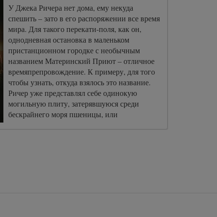
У Джека Ричера нет дома, ему некуда
спешить – зато в его распоряжении все время
мира. Для такого перекати-поля, как он,
однодневная остановка в маленьком
пристанционном городке с необычным
названием Материнский Приют – отличное
времяпрепровождение. К примеру, для того
чтобы узнать, откуда взялось это название.
Ричер уже представлял себе одинокую
могильную плиту, затерявшуюся среди
бескрайнего моря пшеницы, или
трогательное предание о внезапных родах во
время переселения на Дикий Запад… Но
вместо этого на станции его ждали
испуганная женщина, спутавшая Джека со
своим коллегой-детективом, загадочная
записка о двухстах смертях и городишко,
полный молчаливых и крайне
наблюдательных жителей.