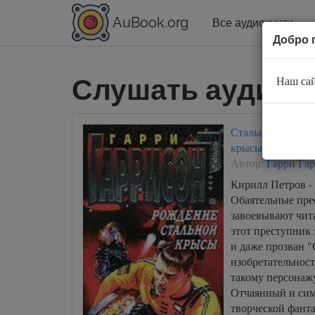
AuBook.org
Все аудиокниги
Добро 
Слушать аудиок
Наш сай
Стальная Крыса 
крысы
Автор:
Гарри Га
Кирилл Петров -
Обаятельные пре
завоевывают чита
этот преступник 
и даже прозван 
изобретательност
такому персонаж
Отчаянный и си
творческой фант