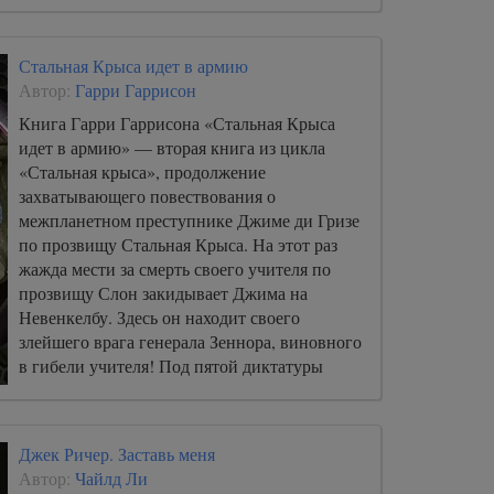
Стальная Крыса идет в армию
Автор:
Гарри Гаррисон
Книга Гарри Гаррисона «Стальная Крыса
идет в армию» — вторая книга из цикла
«Стальная крыса», продолжение
захватывающего повествования о
межпланетном преступнике Джиме ди Гризе
по прозвищу Стальная Крыса. На этот раз
жажда мести за смерть своего учителя по
прозвищу Слон закидывает Джима на
Невенкелбу. Здесь он находит своего
злейшего врага генерала Зеннора, виновного
в гибели учителя! Под пятой диктатуры
генерала стонет не только родная планета,
опасность грозит и другим мирам.
Джек Ричер. Заставь меня
Автор:
Чайлд Ли