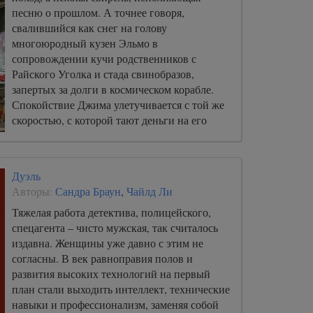
песню о прошлом. А точнее говоря,
свалившийся как снег на голову
многоюродный кузен Эльмо в
сопровождении кучи родственников с
Райского Уголка и стада свинобразов,
запертых за долги в космическом корабле.
Спокойствие Джима улетучивается с той же
скоростью, с которой тают деньги на его
банковском счету.
Дуэль
Авторы:
Сандра Браун
,
Чайлд Ли
Тяжелая работа детектива, полицейского,
спецагента – чисто мужская, так считалось
издавна. Женщины уже давно с этим не
согласны. В век равноправия полов и
развития высоких технологий на первый
план стали выходить интеллект, технические
навыки и профессионализм, заменяя собой