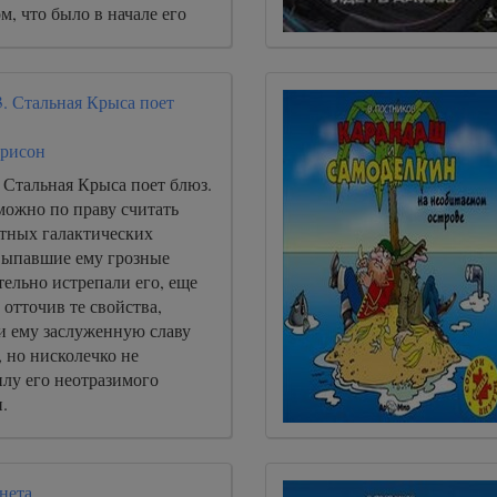
м, что было в начале его
чениями пути.
. Стальная Крыса поет
ррисон
 Стальная Крыса поет блюз.
можно по праву считать
етных галактических
 Выпавшие ему грозные
ельно истрепали его, еще
 отточив те свойства,
и ему заслуженную славу
 но нисколечко не
лу его неотразимого
.
нета