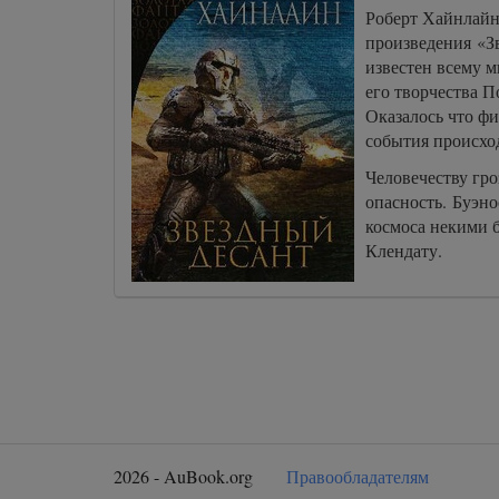
Роберт Хайнлайн 
произведения «З
известен всему м
его творчества 
Оказалось что фи
события происхо
Человечеству гро
опасность. Буэно
космоса некими 
Клендату.
2026 - AuBook.org
Правообладателям