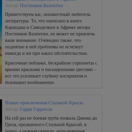
Автор:
Постников Валентин
Приветствуем вас, неизвестный любитель
литературы. То, что написано в книге
Карандаш и Самоделкин в Африке автора
Постников Валентин, не может не привлечь
ваше внимание. Очевидно также, что
поднятые в ней проблемы не исчезнут
никогда и ни при каких обстоятельствах.
Красочные пейзажи, бескрайние горизонты с
яркими красками и насыщенными цветами –
все это усиливает глубину восприятия и
будоражит воображение.
Новые приключения Стальной Крысы
Автор:
Гарри Гаррисон
На сей раз не боевая труба позвала Джима ди
Гриза, прозванного Стальной Крысой, в
поход, а нежная свирель, исполняющая