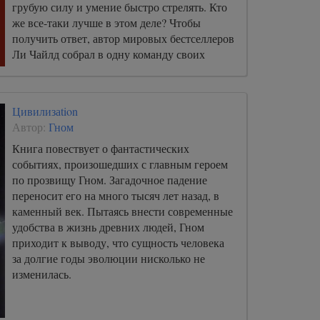
грубую силу и умение быстро стрелять. Кто
же все-таки лучше в этом деле? Чтобы
получить ответ, автор мировых бестселлеров
Ли Чайлд собрал в одну команду своих
самых известных собратьев по перу и разбил
их на пары – мужчина против женщины.
Цивилизаtion
Автор:
Гном
Книга повествует о фантастических
событиях, произошедших с главным героем
по прозвищу Гном. Загадочное падение
переносит его на много тысяч лет назад, в
каменный век. Пытаясь внести современные
удобства в жизнь древних людей, Гном
приходит к выводу, что сущность человека
за долгие годы эволюции нисколько не
изменилась.