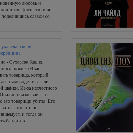
кновенную любовь и
клонников фантастики во
о поделившись славой со
.
Сухарева башня
Вербинина
на - Сухарева башня.
вного розыска Иван
нить товарища, который
 агентами ждет в засаде
й шайки. Из-за несчастного
 Опалин опаздывает – и
о его товарищи убиты. Его
вать в том, что он
ившемуся, и тогда он
еть бандитов