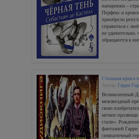
напарники – стр
Перфекс и крово
приобрели репут
справиться с лю
не удивительно, 
обращаются к ни
Стальная крыса 
Автор:
Гарри Га
Великолепный Д
межзвездный пре
свою изобретате
меткое прозвище
стали». Рожденн
фантазией Гарри
симпатичный гер