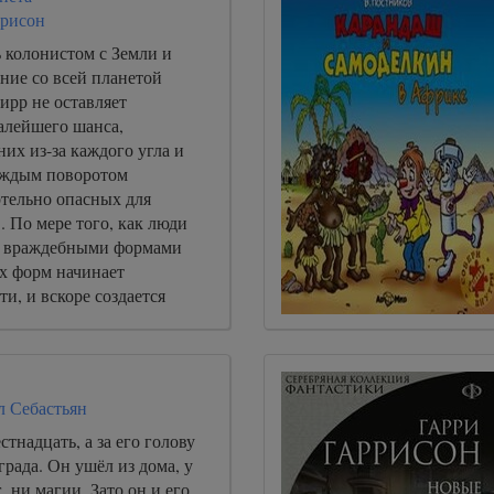
ррисон
ь колонистом с Земли и
ние со всей планетой
ирр не оставляет
алейшего шанса,
них из-за каждого угла и
каждым поворотом
тельно опасных для
. По мере того, как люди
 с враждебными формами
их форм начинает
ти, и вскоре создается
 все живое на планете
ми, брызжет ядом или
друг против друга.
л Себастьян
стнадцать, а за его голову
града. Он ушёл из дома, у
, ни магии. Зато он и его