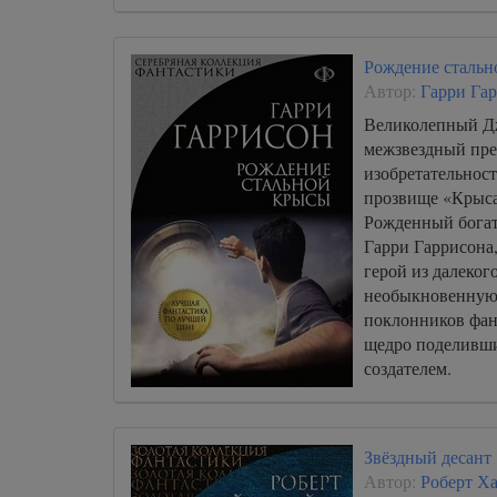
Рождение стальн
Автор:
Гарри Га
Великолепный Дж
межзвездный пре
изобретательност
прозвище «Крыса
Рожденный богат
Гарри Гаррисона
герой из далеког
необыкновенную 
поклонников фан
щедро поделивши
создателем.
Звёздный десант
Автор:
Роберт Х