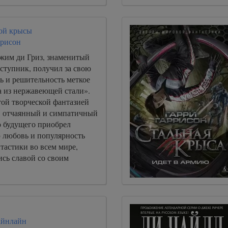
ой крысы
ррисон
им ди Гриз, знаменитый
ступник, получил за свою
ь и решительность меткое
 из нержавеющей стали».
ой творческой фантазией
, отчаянный и симпатичный
о будущего приобрел
любовь и популярность
тастики во всем мире,
сь славой со своим
айнлайн