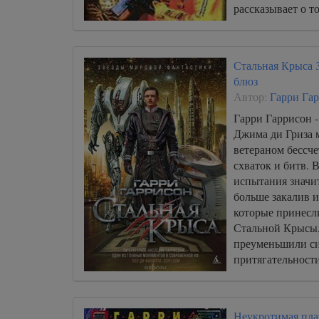
рассказывает о то
богатого приклю
Стальная Крыса 3
блюз
Автор:
Гарри Га
Гарри Гаррисон -
Джима ди Гриза 
ветераном бессч
схваток и битв.
испытания значит
больше закалив и
которые принесл
Стальной Крысы,
преуменьшили си
притягательности
Неукротимая пла