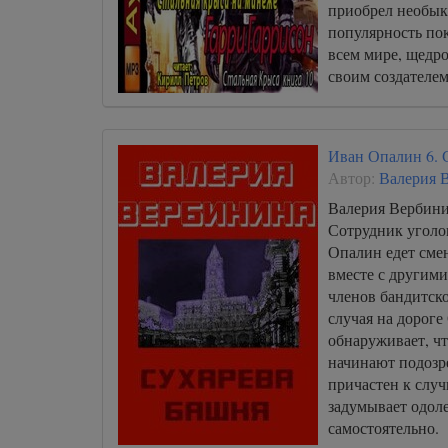
приобрел необы
популярность по
всем мире, щедр
своим создателем
Иван Опалин 6. 
Автор:
Валерия 
Валерия Вербини
Сотрудник уголо
Опалин едет сме
вместе с другими
членов бандитско
случая на дороге
обнаруживает, чт
начинают подозре
причастен к случ
задумывает одол
самостоятельно.