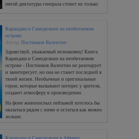
пятой диктатуры генерала стонет не только
родная планета - опасность грозит и другим
мирам.
Карандаш и Самоделкин на необитаемом
острове
Автор:
Постников Валентин
Здравствуй, уважаемый незнакомец! Книга
Карандаш и Самоделкин на необитаемом
острове - Постников Валентин не разочарует
и заинтересует, но она не станет последней в
твоей жизни. Необычные и оригинальные
герои, которые вызывают интерес у зрителя,
создают атмосферу в произведении.
На фоне живописных пейзажей хотелось бы
оказаться рядом с ними и остаться как можно
дольше.
Карандаш и Самоделкин в Африке