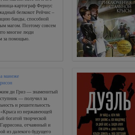
анница-картограф Фериус
жадный белкокот Рейчис –
ацию банды, способной
бым магом. Поэтому совсем
что многие люди
м за помощью.
на манеже
ррисон
жим ди Гриз — знаменитый
ступник — получил за
льность и решительность
 «Крыса из нержавеющей
ый богатой творческой
 Гаррисона, отчаянный и
ой из далекого будущего