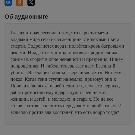
Об аудиокниге
Гласит вторая легенда о том, что скрестят мечи
владыки мира сего из-за женщины с волосами цвета
смерти. Содрогнётся вера и польётся кровь багровыми
реками. Ниада-отступница, проклятая родом своим,
гонимая, сгорит в огне ненависти и презрения. Никем
непрощённая. И гибель теперь сеет всем Безликий
убийца. Всё чаще в облике зверя появляется. Нет ему
покоя. Когда тени ступят на землю, призовут они к
Повелителю всех тварей нечистых, слуг его верных,
дабы приносили ему в дары души грешные: и
женщин, и детей, и молодых, и старых. Но не все
головы готовы склонить перед злом первобытным. И
если зло против зла восстанет, что есть добро тогда?