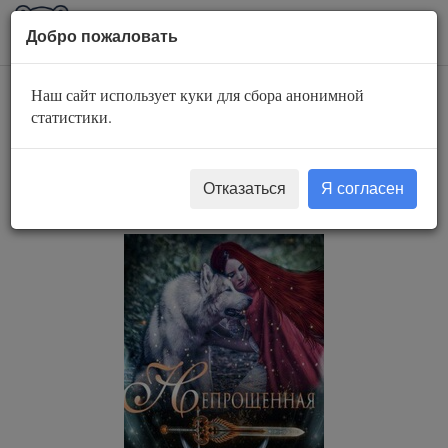
AuBook.org
Пока
Добро пожаловать
мен
Наш сайт использует куки для сбора анонимной
Легенды о
статистики.
проклятых 2.
Непрощенная
Отказаться
Я согласен