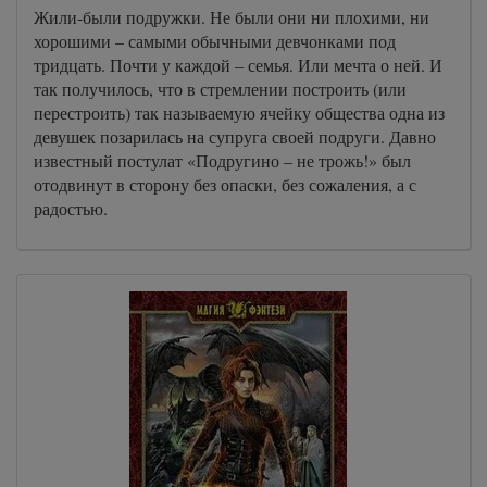
Жили-были подружки. Не были они ни плохими, ни
хорошими – самыми обычными девчонками под
тридцать. Почти у каждой – семья. Или мечта о ней. И
так получилось, что в стремлении построить (или
перестроить) так называемую ячейку общества одна из
девушек позарилась на супруга своей подруги. Давно
известный постулат «Подругино – не трожь!» был
отодвинут в сторону без опаски, без сожаления, а с
радостью.