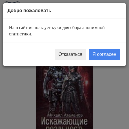
AuBook.org
Пока
Добро пожаловать
мен
Наш сайт использует куки для сбора анонимной
Искажающие
статистики.
Реальность. Книга 8
Отказаться
Я согласен