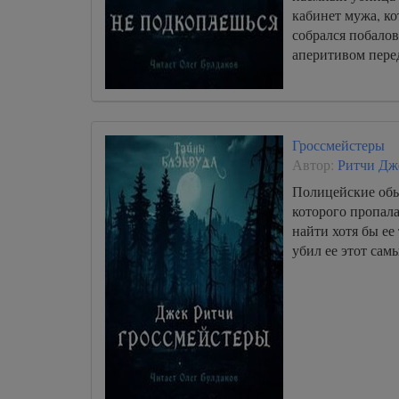
кабинет мужа, ко
собрался побалов
аперитивом перед
Гроссмейстеры
Автор:
Ритчи Дж
Полицейские об
которого пропала
найти хотя бы ее 
убил ее этот са