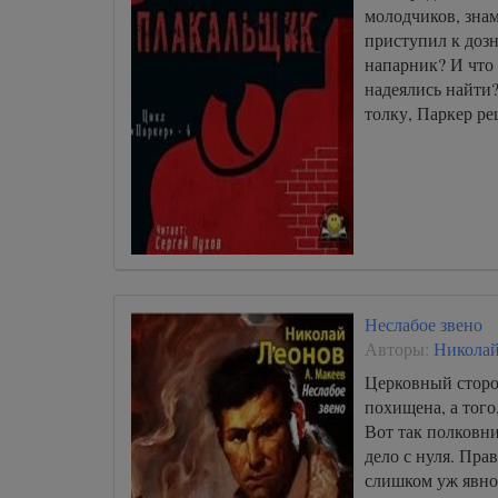
молодчиков, зна
приступил к доз
напарник? И что
надеялись найти
толку, Паркер р
Неслабое звено
Авторы:
Николай
Церковный сторо
похищена, а того,
Вот так полковни
дело с нуля. Прав
слишком уж явно