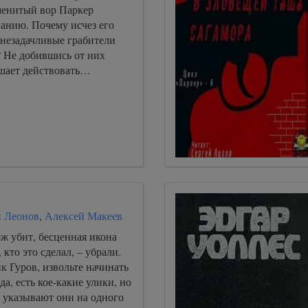
менитый вор Паркер
нанию. Почему исчез его
 незадачливые грабители
? Не добившись от них
ешает действовать…
 Леонов
,
Алексей Макеев
ж убит, бесценная икона
 кто это сделал, – убрали.
к Гуров, извольте начинать
да, есть кое-какие улики, но
 указывают они на одного