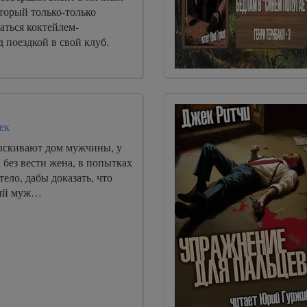
торый только-только
аться коктейлем-
 поездкой в свой клуб.
ек
ыскивают дом мужчины, у
 без вести жена, в попытках
тело, дабы доказать, что
мый муж…