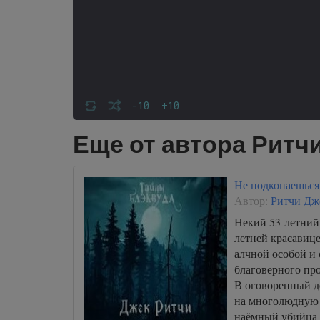
-10
+10
Еще от автора Ритч
Не подкопаешься
Автор:
Ритчи Дж
Некий 53-летний 
летней красавице
алчной особой и 
благоверного пр
В оговоренный д
на многолюдную 
наёмный убийца 