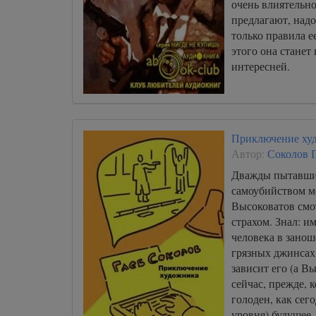
очень влиятельно
предлагают, надо
только правила е
этого она станет
интересней.
Приключение худ
Автор:
Соколов 
Дважды пытавши
самоубийством м
Высоковатов смо
страхом. Знал: и
человека в зано
грязных джинсах 
зависит его (а В
сейчас, прежде, к
голоден, как се
уровня) будущее.