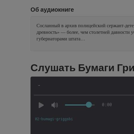
Об аудиокниге
Сосланный в архив полицейский сержант-детек
древность» — более, чем столетней давности 
губернаторами штата…
Слушать Бумаги Гри
-
0:00
02-bumagi-griggsbi