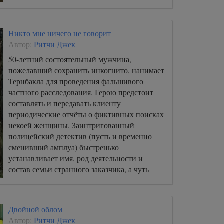
Никто мне ничего не говорит
Автор:
Ритчи Джек
50-летний состоятельный мужчина,
пожелавший сохранить инкогнито, нанимает
Тернбакла для проведения фальшивого
частного расследования. Герою предстоит
составлять и передавать клиенту
периодические отчёты о фиктивных поисках
некоей женщины. Заинтригованный
полицейский детектив (пусть и временно
сменивший амплуа) быстренько
устанавливает имя, род деятельности и
состав семьи странного заказчика, а чуть
позже к нему же обращаются взрослые сын и
дочь клиента, которые независимо друг от
друга готовы (как и их папаша!) заплатить за
Двойной облом
то, чтобы Тернбакл НЕ НАШЁЛ означенную
Автор:
Ритчи Джек