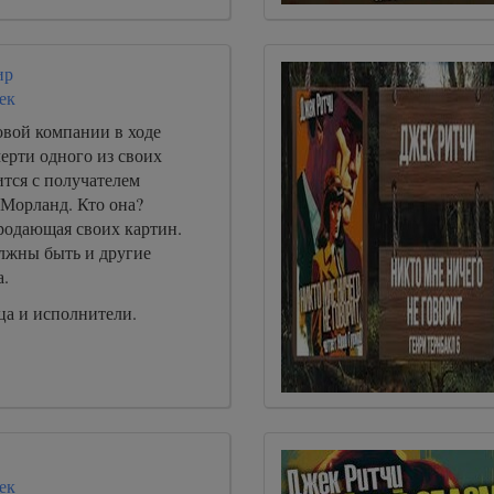
ир
ек
овой компании в ходе
ерти одного из своих
тся с получателем
 Морланд. Кто она?
родающая своих картин.
олжны быть и другие
а.
а и исполнители.
ек