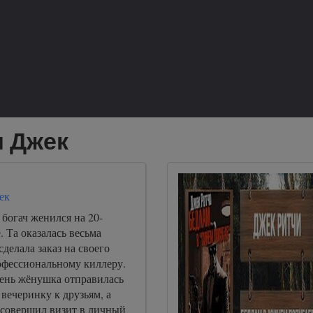
и Джек
ек
богач женился на 20-
. Та оказалась весьма
сделала заказ на своего
офессиональному киллеру.
ень жёнушка отправилась
вечеринку к друзьям, а
совершил визит в личный