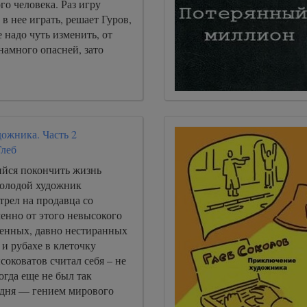
го человека. Раз игру
 в нее играть, решает Гуров,
е надо чуть изменить, от
 намного опасней, зато
ожника. Часть 2
Глеб
йся покончить жизнь
олодой художник
трел на продавца со
менно от этого невысокого
шенных, давно нестиранных
и рубахе в клеточку
ысоковатов считал себя – не
огда еще не был так
годня — гением мирового