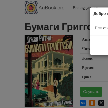
AuBook.org
Все аудиокниги
Добро 
Бумаги Григгсби
Наш сай
Автор:
Читает:
Жанр:
Время:
Цикл:
Слушать