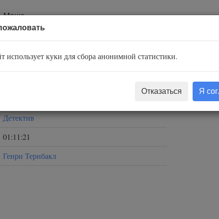
Меню
пожаловать
т использует куки для сбора анонимной статистики.
Ритчи Джек
Отказаться
Я со
Юрий Гуржий
Детектив
01:11:21
Генри Тернбакл