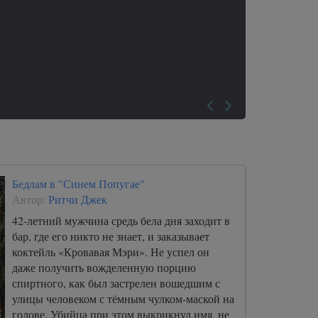
Бедлам в "Синем Попугае"
Автор:
Ритчи Джек
42-летний мужчина средь бела дня заходит в
бар, где его никто не знает, и заказывает
коктейль «Кровавая Мэри». Не успел он
даже получить вожделенную порцию
спиртного, как был застрелен вошедшим с
улицы человеком с тёмным чулком-маской на
голове. Убийца при этом выкрикнул имя, не