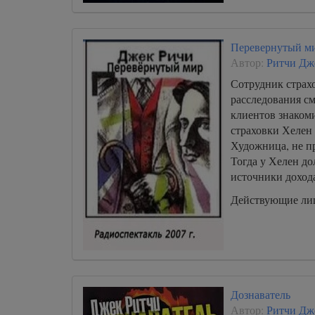
Перевернутый м
Автор:
Ритчи Дж
Сотрудник страх
расследования см
клиентов знакоми
страховки Хелен
Художница, не п
Тогда у Хелен д
источники доход
Действующие лиц
Дознаватель
Автор:
Ритчи Дж