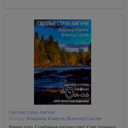
Светлые струи Амгуни
Авторы:
Владимир Клипель
,
Всеволод Сысоев
Раннее утро. Серебряная протока спит. Спят тальники,