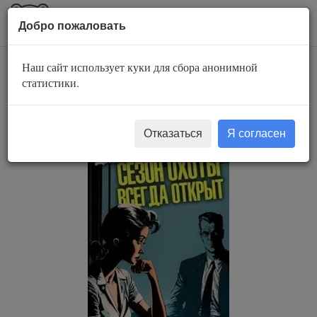
AuBook.org
Пока
Добро пожаловать
мен
Наш сайт использует куки для сбора анонимной
Сезон охоты всегда
статистики.
открыт
Отказаться
Я согласен