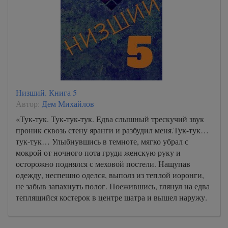
Низший. Книга 5
Автор:
Дем Михайлов
«Тук-тук. Тук-тук-тук. Едва слышный трескучий звук
проник сквозь стену яранги и разбудил меня.Тук-тук…
тук-тук… Улыбнувшись в темноте, мягко убрал с
мокрой от ночного пота груди женскую руку и
осторожно поднялся с меховой постели. Нащупав
одежду, неспешно оделся, выполз из теплой иоронги,
не забыв запахнуть полог. Поежившись, глянул на едва
теплящийся костерок в центре шатра и вышел наружу.