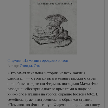
Фирмин. Из жизни городских низов
Автор:
Сэвидж Сэм
«Это самая печальная история, из всех, какие я
слыхивал» — с этой цитаты начинает рассказ о своей
полной невзгод жизни Фирмин, последыш Мамы Фло,
разродившейся тринадцатью крысятами в подвале
книжного магазина на убогой окраине Бостона 60-х. В
семейном доме, выстроенном из обрывков страниц
«Поминок по Финнегану», Фирмин, попробовав книгу