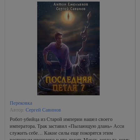
Перековка
Автор:
Сергей Савинов
Робот-убийца из Старой империи нашел своего
императора, Трак заставил «Пылающую длань» Асси
служить себе… Какие силы еще покорятся этим
вестникам прошлого и что делать Максу, когда та, кому