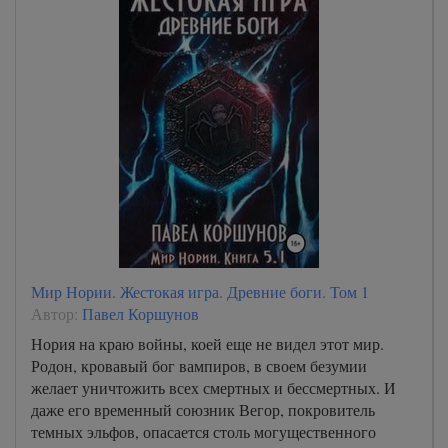
Мир Нории. Жестокая игра. Древние боги. Том 1
Автор:
Павел Коршунов
Нория на краю войны, коей еще не видел этот мир.
Родон, кровавый бог вампиров, в своем безумии
желает уничтожить всех смертных и бессмертных. И
даже его временный союзник Вегор, покровитель
темных эльфов, опасается столь могущественного