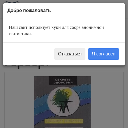
AuBook.org
Пока
Добро пожаловать
мен
Наш сайт использует куки для сбора анонимной
Слушать
статистики.
аудиокниги Шелтон
Отказаться
Я согласен
Герберт