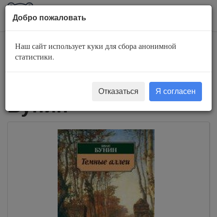
AuBook.org
Пока
Добро пожаловать
мен
Наш сайт использует куки для сбора анонимной
Слушать
статистики.
аудиокниги Иван
Отказаться
Я согласен
Бунин