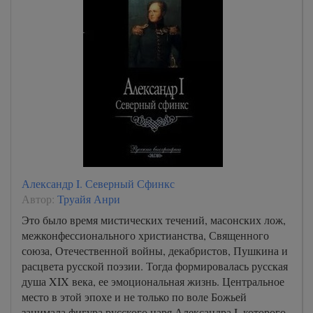
Александр I. Северный Сфинкс
Автор:
Труайя Анри
Это было время мистических течений, масонских лож,
межконфессионального христианства, Священного
союза, Отечественной войны, декабристов, Пушкина и
расцвета русской поэзии. Тогда формировалась русская
душа XIX века, ее эмоциональная жизнь. Центральное
место в этой эпохе и не только по воле Божьей
занимала фигура русского царя Александра I, которого,