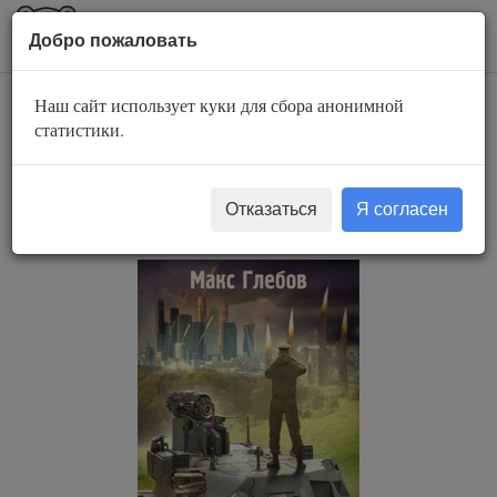
AuBook.org
Пока
Добро пожаловать
мен
Наш сайт использует куки для сбора анонимной
Звезд не хватит на
статистики.
всех 3. День
горящей брони
Отказаться
Я согласен