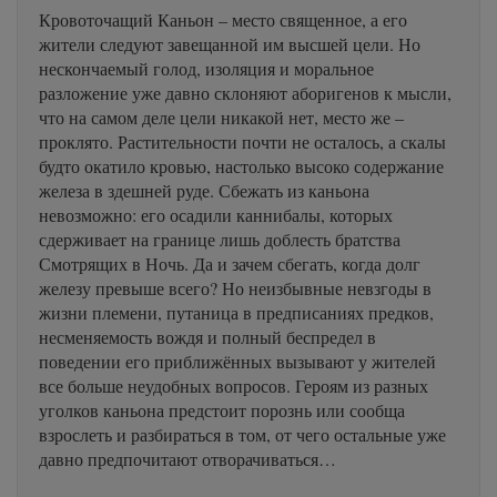
Кровоточащий Каньон – место священное, а его
жители следуют завещанной им высшей цели. Но
нескончаемый голод, изоляция и моральное
разложение уже давно склоняют аборигенов к мысли,
что на самом деле цели никакой нет, место же –
проклято. Растительности почти не осталось, а скалы
будто окатило кровью, настолько высоко содержание
железа в здешней руде. Сбежать из каньона
невозможно: его осадили каннибалы, которых
сдерживает на границе лишь доблесть братства
Смотрящих в Ночь. Да и зачем сбегать, когда долг
железу превыше всего? Но неизбывные невзгоды в
жизни племени, путаница в предписаниях предков,
несменяемость вождя и полный беспредел в
поведении его приближённых вызывают у жителей
все больше неудобных вопросов. Героям из разных
уголков каньона предстоит порознь или сообща
взрослеть и разбираться в том, от чего остальные уже
давно предпочитают отворачиваться…