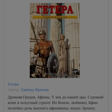
Гетера
Автор:
Эдмонд Фрижак
Древняя Греция, Афины, V век до нашей эры. Суровый
воин и искусный стратег Ио Конон, любимец Афин,
полюбил дочь знатного афинянина, юную Эринну.