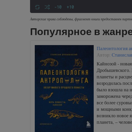
-10
+10
Авторские права соблюдены, фрагмент книги предоставлен партн
Популярное в жанре
Палеонтология а
Автор:
Станисла
Кайнозой - новая
Дробышевского. 
планеты и расцве
возродилась пос
было взошла на 
заморожена черед
все более суров
и мощными конку
возникло новое я
планета, – челов