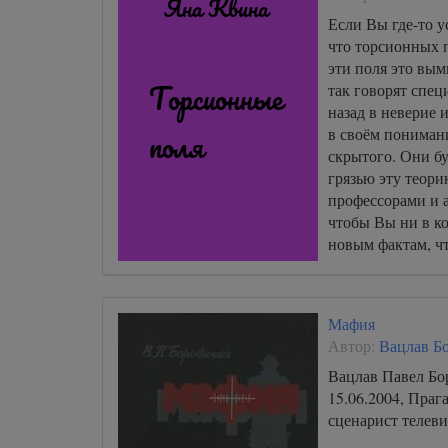
Если Вы где-то 
что торсионных п
эти поля это вым
так говорят спец
назад в неверие
в своём понимани
скрытого. Они бу
грязью эту теори
профессорами и а
чтобы Вы ни в ко
новым фактам, ч
новых знаний и 
и слугами.
Мафия
Автор:
Вацлав Б
Вацлав Павел Бор
15.06.2004, Праг
сценарист телеви