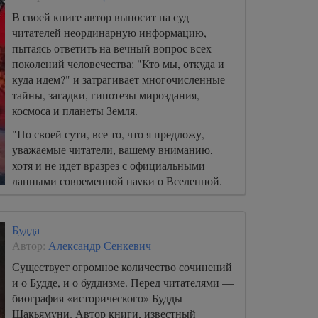
иллюзорно, продемонстрировать
организационные структуры и типы
В своей книге автор выносит на суд
мышления, способствующие сохранению
читателей неординарную информацию,
разрыва, а с другой – дать руководство по
пытаясь ответить на вечный вопрос всех
искоренению гендерных предубеждений.
поколений человечества: "Кто мы, откуда и
куда идем?" и затрагивает многочисленные
тайны, загадки, гипотезы мироздания,
космоса и планеты Земля.
"По своей сути, все то, что я предложу,
уважаемые читатели, вашему вниманию,
хотя и не идет вразрез с официальными
данными современной науки о Вселенной,
тем не менее не вмещается в рамки ныне
существующих понятий, ломает
представления о происхождении жизни и
Будда
бытие человека вообще...".
Автор:
Александр Сенкевич
Существует огромное количество сочинений
и о Будде, и о буддизме. Перед читателями —
биография «исторического» Будды
Шакьямуни. Автор книги, известный