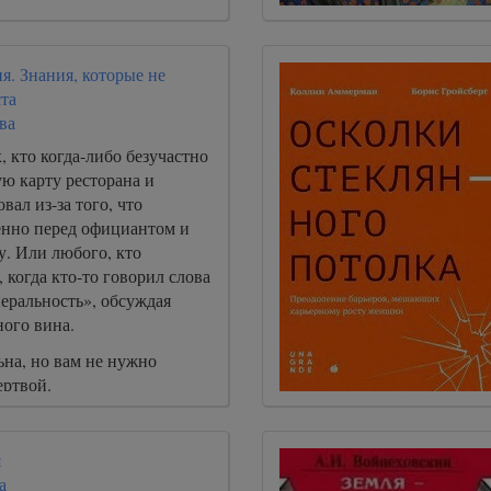
я. Знания, которые не
та
ва
, кто когда-либо безучастно
ю карту ресторана и
вал из-за того, что
енно перед официантом и
у. Или любого, кто
, когда кто-то говорил слова
еральность», обсуждая
ного вина.
ьна, но вам не нужно
ертвой.
я
а