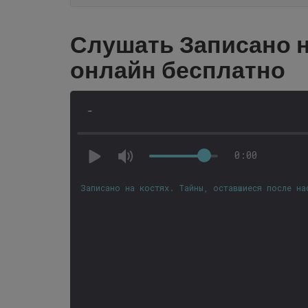
Слушать Записано н
онлайн бесплатно
-
0:00
Записано на костях. Тайны, оставшиеся после на