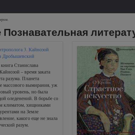
ером.
 Познавательная литерат
нтрополога 3. Кайнозой
в Дробышевский
 книга Станислава
Кайнозой – время заката
та разума. Планета
ле массового вымирания, уж
новый уровень, но была
ой оледенений. В борьбе со
ым климатом, хищниками
рентами на Земле
вление, какого еще не знала
еческий разум.