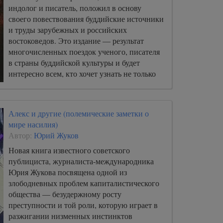
индолог и писатель, положил в основу
своего повествования буддийские источники
и труды зарубежных и российских
востоковедов. Это издание — результат
многочисленных поездок ученого, писателя
в страны буддийской культуры и будет
интересно всем, кто хочет узнать не только
биографию исторического Будды, но также
мечтал бы расширить свои представления о
культуре, эпосе и верованиях Индии.
Алекс и другие (полемические заметки о
мире насилия)
Автор:
Юрий Жуков
Новая книга известного советского
публициста, журналиста-международника
Юрия Жукова посвящена одной из
злободневных проблем капиталистического
общества — безудержному росту
преступности и той роли, которую играет в
разжигании низменных инстинктов