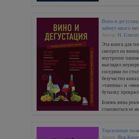
Вино и дегустаци
займут много мес
Автор:
Н. Елисее
Эта книга для тех
смотрел на винну
внутренне панико
выглядел неувер
соседями по стол
безучастно кивал
«танины» и «мин
бутылку прекрас
Боязнь вина реал
становиться ее ж
Торсионные пол
Автор:
Яна Квин