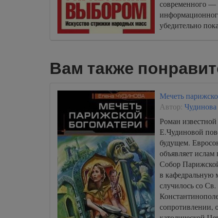
современного — 
информационног
убедительно пока
интеллекта сего
ценность матери
Вам также понравит
Мечеть парижско
Автор:
Чудинова
Роман известной
Е.Чудиновой пов
будущем. Евросою
объявляет ислам 
Собор Парижской
в кафедральную м
случилось со Св.
Константинополе
сопротивлении, о
католической Це