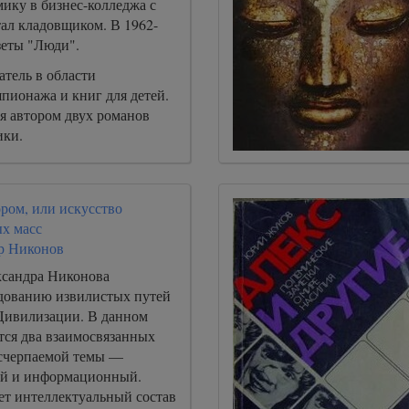
ику в бизнес-колледжа с
тал кладовщиком. В 1962-
зеты "Люди".
атель в области
пионажа и книг для детей.
я автором двух романов
ики.
ром, или искусство
х масс
р Никонов
сандра Никонова
дованию извилистых путей
Цивилизации. В данном
тся два взаимосвязанных
исчерпаемой темы —
ый и информационный.
ет интеллектуальный состав