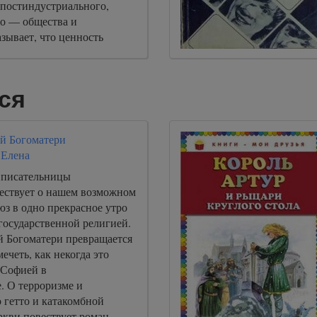
постиндустриального,
о — общества и
зывает, что ценность
дня намного превосходит
альных ресурсов.
ся
й Богоматери
 Елена
 писательницы
ествует о нашем возможном
з в одно прекрасное утро
государственной религией.
 Богоматери превращается
ечеть, как некогда это
 Софией в
. О терроризме и
 гетто и катакомбной
ркви повествует роман,