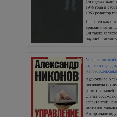
Он изучал эконом
1946 года и рабо
1963 редактор га
Известен как пис
криминологии, ш
Он также являетс
научной фантаст
Управление выбо
стрижки народны
Автор:
Александ
Аудиокнига Алек
посвящена иссле
развития нашей 
случае обсуждаю
аспекта этой не
интеллектуальн
Автор анализиру