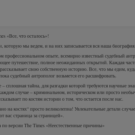
es «Все, что осталось»!
, которую мы ведем, и на них записывается вся наша биография
ом профессиональном опыте, всемирно известный судебный антр
ющее путешествие, полное неожиданных открытий. Каждая часть 
– рассказывает свою собственную историю. Все, что мы едим, куда
, пока судебный антрополог возьмется его расшифровать.
е – сплошная тайна, для разгадки которой требуются научные зн
каждом случае – криминальном, историческом или просто необы
азывает по костям истории о том, что остается после нас.
но на костях“ просто великолепна! Увлекательные детали случае
т вас страница за страницей».
а по версии The Times «Неестественные причины»