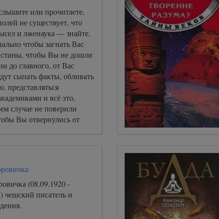
услышите или прочитаете,
олей не существует, что
ысел и лженаука — знайте,
иально чтобы загнать Вас
 истины, чтобы Вы не дошли
и до главного, от Вас
дут сыпать факты, обливать
ю, представляться
кадемиками и всё это,
ем случае не поверили
тобы Вы отвернулись от
продолжали быть их рабами
оровичка
овичка (08.09.1920 -
а) чешский писатель и
дения.