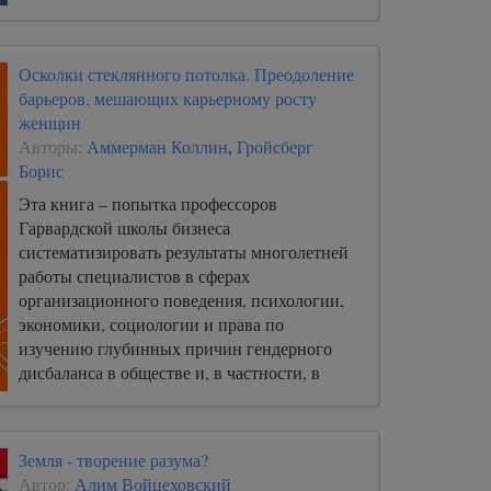
Осколки стеклянного потолка. Преодоление
барьеров, мешающих карьерному росту
женщин
Авторы:
Аммерман Коллин
,
Гройсберг
Борис
Эта книга – попытка профессоров
Гарвардской школы бизнеса
систематизировать результаты многолетней
работы специалистов в сферах
организационного поведения, психологии,
экономики, социологии и права по
изучению глубинных причин гендерного
дисбаланса в обществе и, в частности, в
офисном пространстве. Цель авторов – с
одной стороны, обобщить выводы
исследований для всех стремящихся понять,
Земля - творение разума?
почему равенство полов по-прежнему
Автор:
Алим Войцеховский