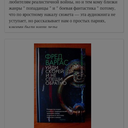
любителям реалистичной войны, но и тем кому близки
жанры " попаданцы " и " боевая фантастика " потому,
что по яростному накалу сюжета — эта аудиокнига не
уступает, но рассказывает нам о простых парнях,
какими были наши деды.