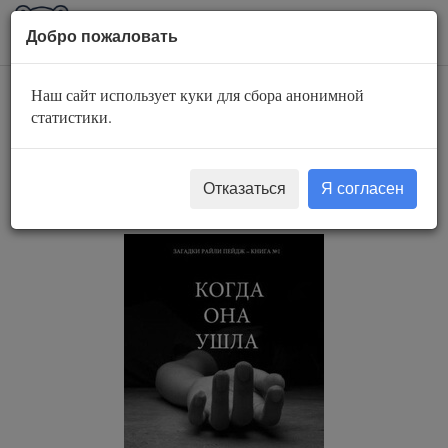
AuBook.org
Пока
Добро пожаловать
мен
Наш сайт использует куки для сбора анонимной
Загадки Райли
статистики.
Пейдж 1. Когда она
ушла
Отказаться
Я согласен