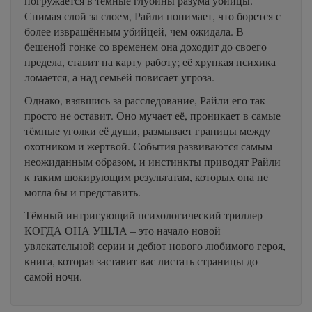
погружается в тёмные глубины разума убийцы.
Снимая слой за слоем, Райли понимает, что борется с
более извращённым убийцей, чем ожидала. В
бешеной гонке со временем она доходит до своего
предела, ставит на карту работу; её хрупкая психика
ломается, а над семьёй повисает угроза.
Однако, взявшись за расследование, Райли его так
просто не оставит. Оно мучает её, проникает в самые
тёмные уголки её души, размывает границы между
охотником и жертвой. События развиваются самым
неожиданным образом, и инстинкты приводят Райли
к таким шокирующим результатам, которых она не
могла бы и представить.
Тёмный интригующий психологический триллер
КОГДА ОНА УШЛА – это начало новой
увлекательной серии и дебют нового любимого героя,
книга, которая заставит вас листать страницы до
самой ночи.