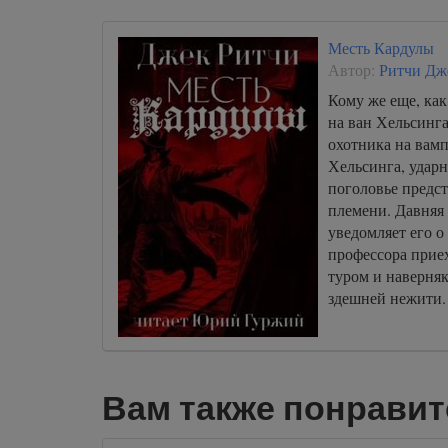
Месть Кардулы
Автор:
Ритчи Дж
Кому же еще, как
на ван Хельсинга
охотника на вам
Хельсинга, удар
поголовье предс
племени. Давняя
уведомляет его о
профессора при
туром и наверня
здешней нежити.
Вам также понравит