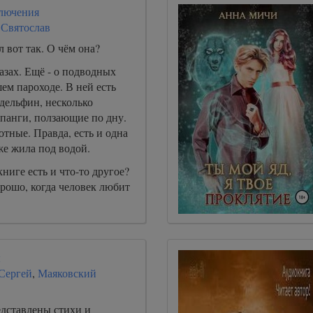
лючения
 Святослав
л вот так. О чём она?
азах. Ещё - о подводных
ем пароходе. В ней есть
дельфин, несколько
епанги, ползающие по дну.
тные. Правда, есть и одна
же жила под водой.
книге есть и что-то другое?
рошо, когда человек любит
ы
Сергей
,
Маяковский
едставлены стихи и