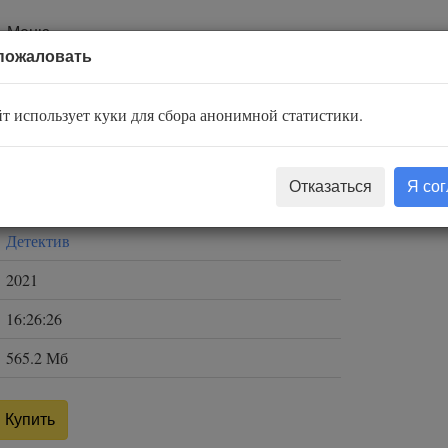
Меню
пожаловать
622
т использует куки для сбора анонимной статистики.
Диккер Жоэль
Отказаться
Я со
Вадим Прохоров
Детектив
2021
16:26:26
565.2 Мб
Купить