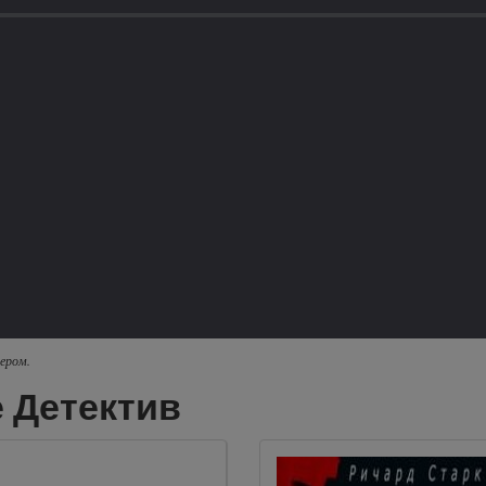
ером.
 Детектив