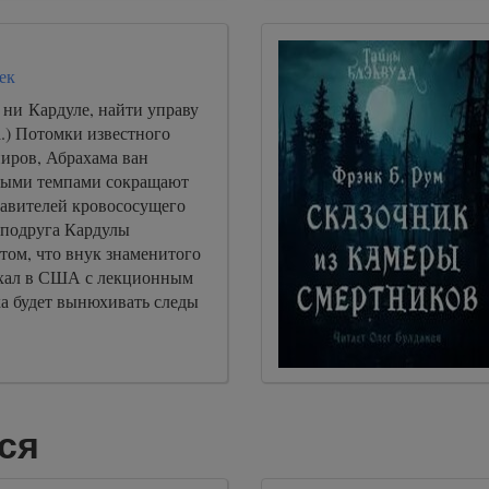
ек
 ни Кардуле, найти управу
.) Потомки известного
пиров, Абрахама ван
ными темпами сокращают
тавителей кровососущего
 подруга Кардулы
 том, что внук знаменитого
ехал в США с лекционным
ка будет вынюхивать следы
ся