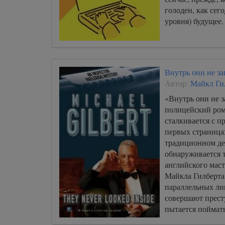
голоден, как се
уровня) будущее.
Внутрь они не з
Автор:
Майкл Ги
«Внутрь они не 
полицейский ром
сталкивается с 
первых страницах
традиционном де
обнаруживается т
английского маст
Майкла Гилберта
параллельных ли
совершают прест
пытается поймать