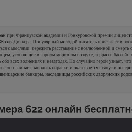
ран-при Французской академии и Гонкуровской премии лицеисто
 Жоэля Диккера. Популярный молодой писатель приезжает в рос
ься с мыслями, пережить расставание с возлюбленной и смерть с
лнцем, утопающие в горном морозном воздухе, террасы, бассейн
 обо всех волнениях и невзгодах. Но случайно герой узнает, что
ва он начинает наводить справки и оказывается втянут в невер
 швейцарские банкиры, наследницы российских дворянских родо
мера 622 онлайн бесплатн