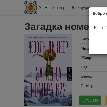
AuBook.org
Все аудиокниги
Добро 
Загадка номера 
Наш сай
Автор:
Читает:
Жанр:
Год:
Время:
Размер:
Слушать