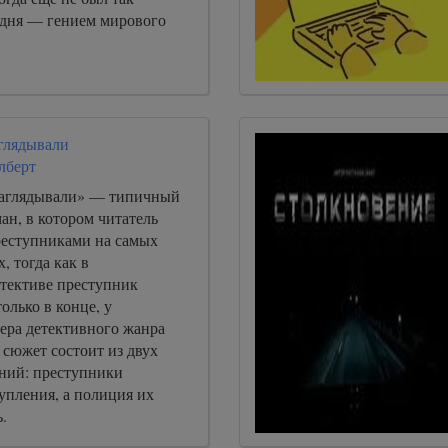
годня — гением мирового
аглядывали
лберт
заглядывали» — типичный
ан, в котором читатель
преступниками на самых
, тогда как в
тективе преступник
олько в конце, у
ера детективного жанра
 сюжет состоит из двух
ний: преступники
упления, а полиция их
.