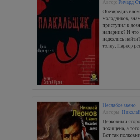
Автор:
Ричард С
Обезвредив влом
молодчиков, зна
приступил к доз
напарник? И что
надеялись найти
толку, Паркер р
Неслабое звено
Авторы:
Николай
Церковный сторо
похищена, а того,
Вот так полковни