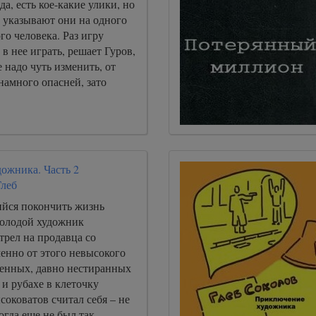
да, есть кое-какие улики, но
 указывают они на одного
го человека. Раз игру
 в нее играть, решает Гуров,
е надо чуть изменить, от
 намного опасней, зато
ожника. Часть 2
Глеб
йся покончить жизнь
олодой художник
трел на продавца со
менно от этого невысокого
шенных, давно нестиранных
и рубахе в клеточку
ысоковатов считал себя – не
огда еще не был так