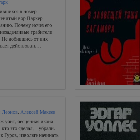
тарк
ившихся в номер
менитый вор Паркер
нанию. Почему исчез его
 незадачливые грабители
? Не добившись от них
ешает действовать…
 Леонов
,
Алексей Макеев
ж убит, бесценная икона
 кто это сделал, – убрали.
к Гуров, извольте начинать