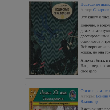
Подводные прик
Автор:
Сахарнов
Эту книгу я писа
Конечно, о водол
домах и затонувш
дрессированный 
осьминогов и тр
Всё морские живо
кошка, но она то
А может быть, в 
Например, как хо
своё дело.
Стихи и романс
Авторы:
Есенин 
Владимир
В аудиокниге пр