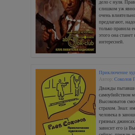
дело с нуля. Прав
слишком уж явно
очень влиятельно
предлагают, надо
только правила е
этого она станет
интересней.
Приключение худ
Автор:
Соколов 
Дважды пытавши
самоубийством м
Высоковатов смо
страхом. Знал: и
человека в зано
грязных джинсах 
зависит его (а В
сейчас, прежде, к