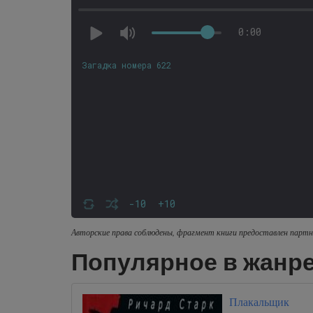
0:00
Загадка номера 622
-10
+10
Авторские права соблюдены, фрагмент книги предоставлен партн
Популярное в жанре
Плакальщик