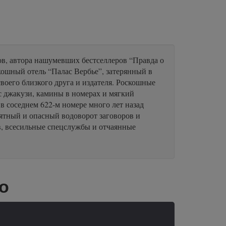
в, автора нашумевших бестселлеров “Правда о
кошный отель “Палас Вербье”, затерянный в
воего близкого друга и издателя. Роскошные
 с джакузи, камины в номерах и мягкий
 в соседнем 622-м номере много лет назад
оятный и опасный водоворот заговоров и
в, всесильные спецслужбы и отчаянные
о