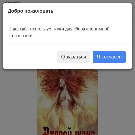
AuBook.org
Пока
Добро пожаловать
мен
Наш сайт использует куки для сбора анонимной
Второй шанс для
статистики.
Юлии
Отказаться
Я согласен