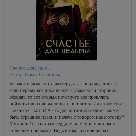
15
16
17
18
19
20
21
Счастье для ведьмы
22
Автор:
Ольга Гусейнова
23
Бывают ведьмы по характеру, а я – по рождению. И
если первых все побаиваются, уважают и стороной
24
обходят, то вот вторых почему-то все проклясть,
25
поймать или головы лишить пытаются. Или того хуже
– жениться хотят! А что для истинной ведьмы может
26
быть страшнее плахи и палача с топором наизготовку?
Мужчина! С золотым сердцем, каменным лицом и
стальными нервами! Ведь в такого и влюбиться