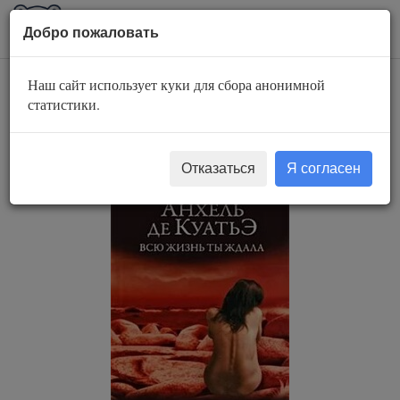
AuBook.org
Пока
Добро пожаловать
мен
Наш сайт использует куки для сбора анонимной
Всю жизнь ты
статистики.
ждала
Отказаться
Я согласен