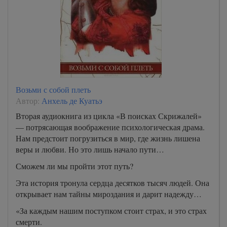
ty_zhdala_17
ty_zhdala_18
ty_zhdala_19
ty_zhdala_20
ty_zhdala_21
Возьми с собой плеть
ty_zhdala_22
Автор:
Анхель де Куатьэ
ty_zhdala_23
Вторая аудиокнига из цикла «В поисках Скрижалей»
— потрясающая воображение психологическая драма.
ty_zhdala_24
Нам предстоит погрузиться в мир, где жизнь лишена
ty_zhdala_25
веры и любви. Но это лишь начало пути…
ty_zhdala_26
Сможем ли мы пройти этот путь?
ty_zhdala_27
Эта история тронула сердца десятков тысяч людей. Она
открывает нам тайны мироздания и дарит надежду…
ty_zhdala_28
ty_zhdala_29
«За каждым нашим поступком стоит страх, и это страх
смерти.