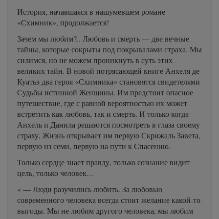
История, начавшаяся в нашумевшем романе
«Схимник», продолжается!
Зачем мы любим?.. Любовь и смерть — две вечные
тайны, которые сокрыты под покрывалами страха. Мы
силимся, но не можем проникнуть в суть этих
великих тайн. В новой потрясающей книге Анхеля де
Куатьэ два героя «Схимника» становятся свидетелями
Судьбы истинной Женщины. Им предстоит опасное
путешествие, где с равной вероятностью их может
встретить как любовь, так и смерть. И только когда
Анхель и Данила решаются посмотреть в глаза своему
страху, Жизнь открывает им первую Скрижаль Завета,
первую из семи, первую на пути к Спасению.
Только сердце знает правду, только сознание видит
цель, только человек…
« — Люди разучились любить. За любовью
современного человека всегда стоит желание какой-то
выгоды. Мы не любим другого человека, мы любим